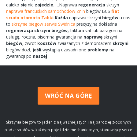
daleko
się
nie
zajedzie.
…Naprawa
regeneracja
skrzyń
naprawa francuskich samochodow Znin
biegów
BCS
fiat
scudo otomoto Zabki
Każda
naprawa
skrzyni
biegów
u nas
to
skrzynie biegow serwis Swidnica
precyzyjna dokładna
regeneracja
skrzyni
biegów,
faktura vat lub paragon na
usługę,
roczna,
pisemna
gwarancja na
naprawę
skrzyni
biegów,
zwrot
kosztów
zwiazanych
z demontażem
skrzyni
biegów
dozł,
jeśli
wystąpią uzasadnione
problemy
na
gwarancji po
naszej
WRÓĆ NA GÓRĘ
Skrzynia biegów to jeden z najważniejszych i najbardziej złożonych
podzespołów w każdym pojeździe mechanicznym, stanowiący serce