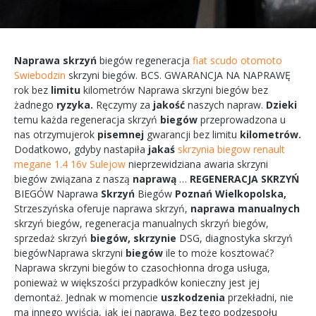
Naprawa
skrzyń
biegów
regeneracja
fiat scudo otomoto
Swiebodzin
skrzyni
biegów.
BCS.
GWARANCJA
NA
NAPRAWĘ
rok bez
limitu
kilometrów
Naprawa
skrzyni
biegów bez
żadnego
ryzyka.
Ręczymy
za
jakość
naszych
napraw.
Dzieki
temu każda
regeneracja
skrzyń
biegów
przeprowadzona
u
nas
otrzymujerok
pisemnej
gwarancji bez
limitu
kilometrów.
Dodatkowo,
gdyby
nastapiła
jakaś
skrzynia biegow renault
megane 1.4 16v Sulejow
nieprzewidziana
awaria
skrzyni
biegów
związana
z naszą
naprawą
…
REGENERACJA
SKRZYŃ
BIEGÓW
Naprawa
Skrzyń
Biegów
Poznań
Wielkopolska,
Strzeszyńska
oferuje
naprawa
skrzyń,
naprawa
manualnych
skrzyń
biegów,
regeneracja
manualnych
skrzyń
biegów,
sprzedaż skrzyń
biegów,
skrzynie
DSG, diagnostyka
skrzyń
biegówNaprawa
skrzyni
biegów
ile to
może
kosztować?
Naprawa
skrzyni
biegów
to
czasochłonna
droga
usługa,
ponieważ w większości przypadków
konieczny
jest jej
demontaż.
Jednak w
momencie
uszkodzenia
przekładni,
nie
ma
innego
wyjścia,
jak jej
naprawa.
Bez tego
podzespołu