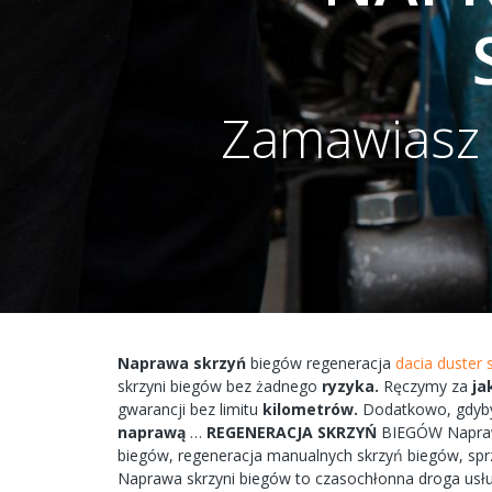
Zamawiasz s
Naprawa
skrzyń
biegów
regeneracja
dacia duster
skrzyni
biegów bez żadnego
ryzyka.
Ręczymy
za
ja
gwarancji bez
limitu
kilometrów.
Dodatkowo,
gdyb
naprawą
…
REGENERACJA
SKRZYŃ
BIEGÓW
Napr
biegów,
regeneracja
manualnych
skrzyń
biegów, spr
Naprawa
skrzyni
biegów
to
czasochłonna
droga
usł