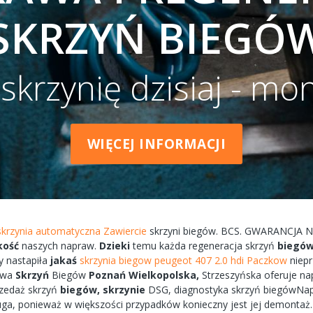
SKRZYŃ BIEGÓ
krzynię dzisiaj - mon
WIĘCEJ INFORMACJI
 skrzynia automatyczna Zawiercie
skrzyni
biegów.
BCS.
GWARANCJA
N
kość
naszych
napraw.
Dzieki
temu każda
regeneracja
skrzyń
biegó
y
nastapiła
jakaś
skrzynia biegow peugeot 407 2.0 hdi Paczkow
niep
awa
Skrzyń
Biegów
Poznań
Wielkopolska,
Strzeszyńska
oferuje
na
zedaż skrzyń
biegów,
skrzynie
DSG, diagnostyka
skrzyń
biegówNa
uga, ponieważ w większości przypadków
konieczny
jest jej
demontaż.