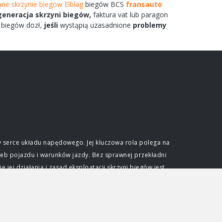
ne skrzynie biegow Elblag
biegów
BCS
fransauto
generacja
skrzyni
biegów,
faktura vat lub paragon
biegów
dozł,
jeśli
wystąpią uzasadnione
problemy
 serce układu napędowego. Jej kluczowa rola polega na
eb pojazdu i warunków jazdy. Bez sprawnej przekładni
ej działania i zasad eksploatacji skrzyni biegów jest
e optymalnego wykorzystania mocy generowanej przez
ślonym zakresie obrotów. Skrzynia biegów pozwala na
dkościami przy zachowaniu efektywności pracy jednostki
djeżdżać pod wzniesienia. Niezależnie od typu, każda