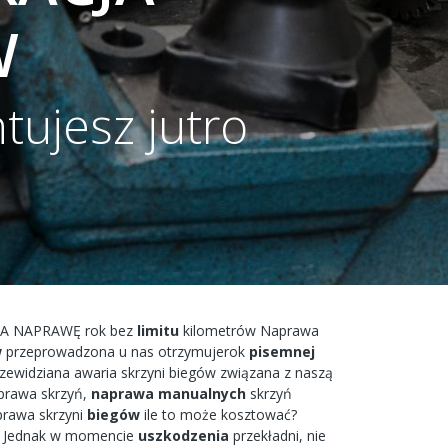
W
tujesz jutro
A
NAPRAWĘ
rok bez
limitu
kilometrów
Naprawa
w
przeprowadzona
u nas
otrzymujerok
pisemnej
rzewidziana
awaria
skrzyni biegów
związana
z naszą
prawa
skrzyń,
naprawa
manualnych
skrzyń
prawa
skrzyni
biegów
ile to
może
kosztować?
Jednak w
momencie
uszkodzenia
przekładni,
nie