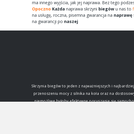
ma
innego
wyjścia,
jak jej
naprawa.
Bez tego
podze
Opoczno
Każda
naprawa
skrzyni
biegów
u nas to
na
usługę,
roczna,
pisemna
gwarancja na
naprawę
na gwarancji po
naszej
Skrzynia biegów to jeden z najważniejszych i najbard
przenoszeniu mocy z silnika na koła oraz na dostoso
niemożliwe byłoby efektywne poruszanie się samochode
fundamentalne dla każdego kierowcy. Funkcja i zna
silnik. Silnik spalinowy, w przeciwieństwie do ele
zmianę przełożenia, czyli stosunku prędkości obrotowe
napędowej. Dzięki niej samochód może ruszać z miejs