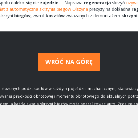
społu
daleko
się
nie
zajedzie.
…Naprawa
regeneracja
skrzyń
uzywa
fiat z automatyczna skrzynia biegow Olszyna
precyzyjna dokładna
re
skrzyni
biegów,
zwrot
kosztów
zwiazanych
z demontażem
skrzyni
WRÓĆ NA GÓRĘ
ziej złożonych podzespołów w każdym pojeździe mechanicznym, stanowiący
wywaniu prędkości obrotowej i momentu obrotowego do aktualnych potrz
m, a każda awaria skrzyni biegów może sparaliżować auto. Zrozumienie j
czenie skrzyni biegów Głównym zadaniem skrzyni biegów jest zapewnieni
ktrycznego, osiąga swoją maksymalną moc i moment obrotowy tylko w okre
j silnika do prędkości obrotowej kół, umożliwiając jazdę z różnymi prę
ca, przyspieszać, jechać z dużą prędkością na autostradzie, a także po