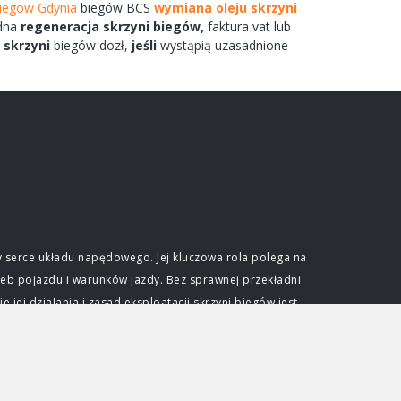
biegow Gdynia
biegów
BCS
wymiana oleju skrzyni
adna
regeneracja
skrzyni
biegów,
faktura vat lub
m
skrzyni
biegów
dozł,
jeśli
wystąpią uzasadnione
 serce układu napędowego. Jej kluczowa rola polega na
eb pojazdu i warunków jazdy. Bez sprawnej przekładni
ej działania i zasad eksploatacji skrzyni biegów jest
e optymalnego wykorzystania mocy generowanej przez
ślonym zakresie obrotów. Skrzynia biegów pozwala na
dkościami przy zachowaniu efektywności pracy jednostki
djeżdżać pod wzniesienia. Niezależnie od typu, każda