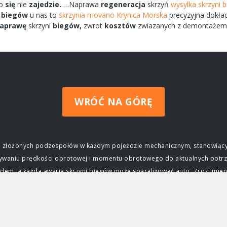
ko
się
nie
zajedzie.
…Naprawa
regeneracja
skrzyń
wysylka skrzyni 
i
biegów
u nas to
skrzynia movano Krynica Morska
precyzyjna dokł
aprawę
skrzyni
biegów,
zwrot
kosztów
zwiazanych
z demontaże
WRÓĆ NA GÓRĘ
ziej złożonych podzespołów w każdym pojeździe mechanicznym, stanowiący
wywaniu prędkości obrotowej i momentu obrotowego do aktualnych potrz
m, a każda awaria skrzyni biegów może sparaliżować auto. Zrozumienie j
czenie skrzyni biegów Głównym zadaniem skrzyni biegów jest zapewnieni
ktrycznego, osiąga swoją maksymalną moc i moment obrotowy tylko w okre
j silnika do prędkości obrotowej kół, umożliwiając jazdę z różnymi prę
ca, przyspieszać, jechać z dużą prędkością na autostradzie, a także po