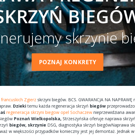
SKRZYŃ BIEGÓ
nerujemy skrzynie b
POZNAJ KONKRETY
francuskich Zgierz
skrzyni
biegów.
BCS.
GWARANCJA
NA
NAPRAWĘ
r
apraw.
Dzieki
temu każda
regeneracja
skrzyń
biegów
przeprowadz
kaś
regeneracja skrzyni biegow opel Sochaczew
nieprzewidziana
awar
Biegów
Poznań
Wielkopolska,
Strzeszyńska
oferuje
naprawa
skrzyń
krzyń
biegów,
skrzynie
DSG, diagnostyka
skrzyń
biegówNaprawa
sk
eważ w większości przypadków
konieczny
jest jej
demontaż.
Jednak 