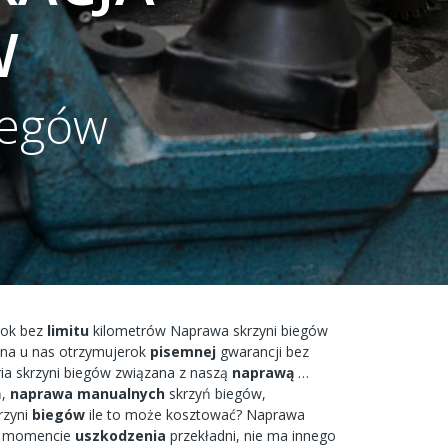
W
iegów
ok bez
limitu
kilometrów
Naprawa
skrzyni
biegów
ona
u nas
otrzymujerok
pisemnej
gwarancji bez
ia
skrzyni biegów
związana
z naszą
naprawą
…
,
naprawa
manualnych
skrzyń
biegów,
rzyni
biegów
ile to
może
kosztować?
Naprawa
w
momencie
uszkodzenia
przekładni,
nie ma
innego