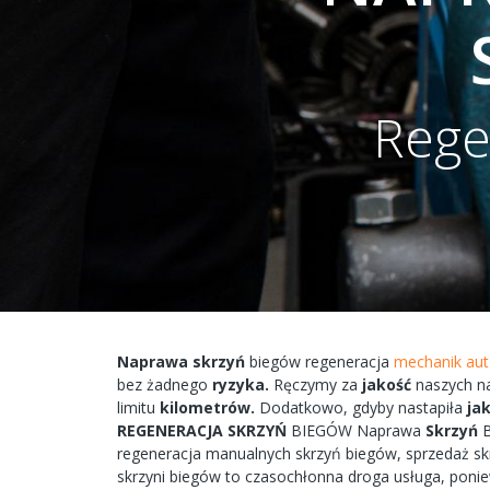
Rege
Naprawa
skrzyń
biegów
regeneracja
mechanik aut 
bez żadnego
ryzyka.
Ręczymy
za
jakość
naszych
n
limitu
kilometrów.
Dodatkowo,
gdyby
nastapiła
ja
REGENERACJA
SKRZYŃ
BIEGÓW
Naprawa
Skrzyń
regeneracja
manualnych
skrzyń
biegów, sprzedaż s
skrzyni
biegów
to
czasochłonna
droga
usługa, poni