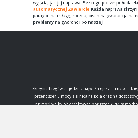
wyjścia,
jak jej
naprawa.
Bez tego
podzespołu
dale
automatycznej Zawiercie
Każda
naprawa
skrzyn
paragon na
usługę,
roczna,
pisemna
gwarancja na
n
problemy
na gwarancji po
naszej
Skrzynia biegów to jeden z najważniejszych i najbard
przenoszeniu mocy z silnika na koła oraz na dostoso
niemożliwe byłoby efektywne poruszanie się samochode
fundamentalne dla każdego kierowcy. Funkcja i zna
silnik. Silnik spalinowy, w przeciwieństwie do ele
zmianę przełożenia, czyli stosunku prędkości obrotowe
napędowej. Dzięki niej samochód może ruszać z miejs