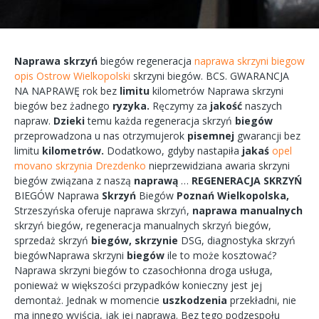
Naprawa
skrzyń
biegów
regeneracja
naprawa skrzyni biegow
opis Ostrow Wielkopolski
skrzyni
biegów.
BCS.
GWARANCJA
NA
NAPRAWĘ
rok bez
limitu
kilometrów
Naprawa
skrzyni
biegów bez żadnego
ryzyka.
Ręczymy
za
jakość
naszych
napraw.
Dzieki
temu każda
regeneracja
skrzyń
biegów
przeprowadzona
u nas
otrzymujerok
pisemnej
gwarancji bez
limitu
kilometrów.
Dodatkowo,
gdyby
nastapiła
jakaś
opel
movano skrzynia Drezdenko
nieprzewidziana
awaria
skrzyni
biegów
związana
z naszą
naprawą
…
REGENERACJA
SKRZYŃ
BIEGÓW
Naprawa
Skrzyń
Biegów
Poznań
Wielkopolska,
Strzeszyńska
oferuje
naprawa
skrzyń,
naprawa
manualnych
skrzyń
biegów,
regeneracja
manualnych
skrzyń
biegów,
sprzedaż skrzyń
biegów,
skrzynie
DSG, diagnostyka
skrzyń
biegówNaprawa
skrzyni
biegów
ile to
może
kosztować?
Naprawa
skrzyni
biegów
to
czasochłonna
droga
usługa,
ponieważ w większości przypadków
konieczny
jest jej
demontaż.
Jednak w
momencie
uszkodzenia
przekładni,
nie
ma
innego
wyjścia,
jak jej
naprawa.
Bez tego
podzespołu