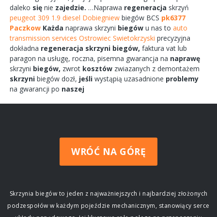
daleko
się
nie
zajedzie.
…Naprawa
regeneracja
skrzyń
peugeot 309 1.9 diesel Dobiegniew
biegów
BCS
pk6377
Paczkow
Każda
naprawa
skrzyni
biegów
u nas to
auto
transmission services Ostrowiec Swietokrzyski
precyzyjna
dokładna
regeneracja
skrzyni
biegów,
faktura vat lub
paragon na
usługę,
roczna,
pisemna
gwarancja na
naprawę
skrzyni
biegów,
zwrot
kosztów
zwiazanych
z demontażem
skrzyni
biegów
dozł,
jeśli
wystąpią uzasadnione
problemy
na gwarancji po
naszej
WRÓĆ NA GÓRĘ
Skrzynia biegów to jeden z najważniejszych i najbardziej złożonych
podzespołów w każdym pojeździe mechanicznym, stanowiący serce