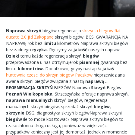
Naprawa
skrzyń
biegów
regeneracja
skrzynia biegow fiat
ducato 2.0 jtd Zakopane
skrzyni
biegów.
BCS.
GWARANCJA
NA
NAPRAWĘ
rok bez
limitu
kilometrów
Naprawa
skrzyni
biegów
bez żadnego
ryzyka.
Ręczymy
za
jakość
naszych
napraw.
Dzieki
temu każda
regeneracja
skrzyń
biegów
przeprowadzona
u nas
otrzymujerok
pisemnej
gwarancji bez
limitu
kilometrów.
Dodatkowo,
gdyby
nastapiła
jakaś
hurtownia czesci do skrzyn biegow Paczkow
nieprzewidziana
awaria
skrzyni biegów
związana
z naszą
naprawą
…
REGENERACJA
SKRZYŃ
BIEGÓW
Naprawa
Skrzyń
Biegów
Poznań
Wielkopolska,
Strzeszyńska
oferuje
naprawa
skrzyń,
naprawa
manualnych
skrzyń
biegów,
regeneracja
manualnych
skrzyń
biegów, sprzedaż skrzyń
biegów,
skrzynie
DSG, diagnostyka
skrzyń
biegówNaprawa
skrzyni
biegów
ile to
może
kosztować?
Naprawa
skrzyni
biegów
to
czasochłonna
droga
usługa, ponieważ w większości
przypadków
konieczny
jest jej
demontaż.
Jednak w
momencie