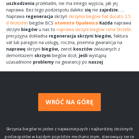
uszkodzenia
przekładni,
nie ma
innego
wyjścia,
jak jej
naprawa.
Bez tego
podzespołu
daleko
się
nie
zajedzie.
…
Naprawa
regeneracja
skrzyń
skrzynia biegow fiat ducato 2.5
d Wolomin
biegów
BCS
otomoto Opalenica
Każda
naprawa
skrzyni
biegów
u nas to
naprawa skrzyni biegow cena Strzelin
precyzyjna dokładna
regeneracja
skrzyni
biegów,
faktura
vat lub paragon na
usługę,
roczna,
pisemna
gwarancja na
naprawę
skrzyni
biegów,
zwrot
kosztów
zwiazanych
z
demontażem
skrzyni
biegów
dozł,
jeśli
wystąpią
uzasadnione
problemy
na gwarancji po
naszej
WRÓĆ NA GÓRĘ
Skrzynia biegów to jeden z najważniejszych i najbardziej złożonych
podzespołów w każdym pojeździe mechanicznym, stanowiący serce