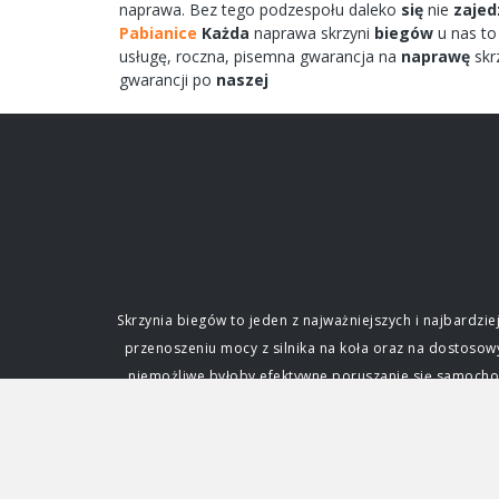
naprawa.
Bez tego
podzespołu
daleko
się
nie
zajed
Pabianice
Każda
naprawa
skrzyni
biegów
u nas t
usługę,
roczna,
pisemna
gwarancja na
naprawę
skr
gwarancji po
naszej
Skrzynia biegów to jeden z najważniejszych i najbard
przenoszeniu mocy z silnika na koła oraz na dostoso
niemożliwe byłoby efektywne poruszanie się samochode
fundamentalne dla każdego kierowcy. Funkcja i zna
silnik. Silnik spalinowy, w przeciwieństwie do ele
zmianę przełożenia, czyli stosunku prędkości obrotowe
napędowej. Dzięki niej samochód może ruszać z miejs