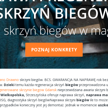
SKRZYŃ BIEGÓ
e skrzyń biegów w ma
POZNAJ KONKRETY
vano Drawno
skrzyni
biegów.
BCS.
GWARANCJA
NA
NAPRAWĘ
rok be
w.
Dzieki
temu każda
regeneracja
skrzyń
biegów
przeprowadzona
u
generowane skrzynie biegow Gdansk
nieprzewidziana
awaria
skrzyni 
Wielkopolska,
Strzeszyńska
oferuje
naprawa
skrzyń,
naprawa
ma
SG, diagnostyka
skrzyń
biegówNaprawa
skrzyni
biegów
ile to
może
i przypadków
konieczny
jest jej
demontaż.
Jednak w
momencie
uszko