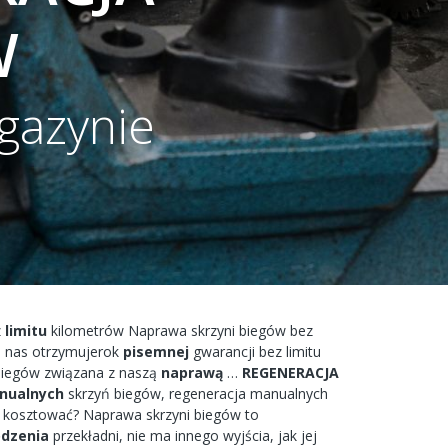
W
gazynie
z
limitu
kilometrów
Naprawa
skrzyni
biegów bez
 nas
otrzymujerok
pisemnej
gwarancji bez
limitu
biegów
związana
z naszą
naprawą
…
REGENERACJA
nualnych
skrzyń
biegów,
regeneracja
manualnych
kosztować?
Naprawa
skrzyni
biegów
to
dzenia
przekładni,
nie ma
innego
wyjścia,
jak jej