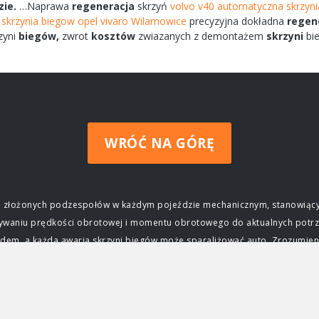
zie.
…Naprawa
regeneracja
skrzyń
volvo v40 automatyczna skrzyn
o
skrzynia biegow opel vivaro Wilamowice
precyzyjna dokładna
regen
zyni
biegów,
zwrot
kosztów
zwiazanych
z demontażem
skrzyni
bi
WRÓĆ NA GÓRĘ
ziej złożonych podzespołów w każdym pojeździe mechanicznym, stanowiący
wywaniu prędkości obrotowej i momentu obrotowego do aktualnych potrz
m, a każda awaria skrzyni biegów może sparaliżować auto. Zrozumienie j
czenie skrzyni biegów Głównym zadaniem skrzyni biegów jest zapewnieni
ktrycznego, osiąga swoją maksymalną moc i moment obrotowy tylko w okre
j silnika do prędkości obrotowej kół, umożliwiając jazdę z różnymi prę
ca, przyspieszać, jechać z dużą prędkością na autostradzie, a także po