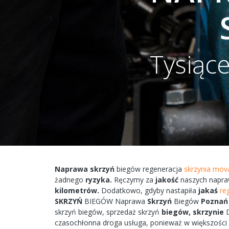
Tysiąc
Naprawa
skrzyń
biegów
regeneracja
skrzynia mo
żadnego
ryzyka.
Ręczymy
za
jakość
naszych
napra
kilometrów.
Dodatkowo,
gdyby
nastapiła
jakaś
re
SKRZYŃ
BIEGÓW
Naprawa
Skrzyń
Biegów
Poznań
skrzyń
biegów, sprzedaż skrzyń
biegów,
skrzynie
D
czasochłonna
droga
usługa, ponieważ w większośc