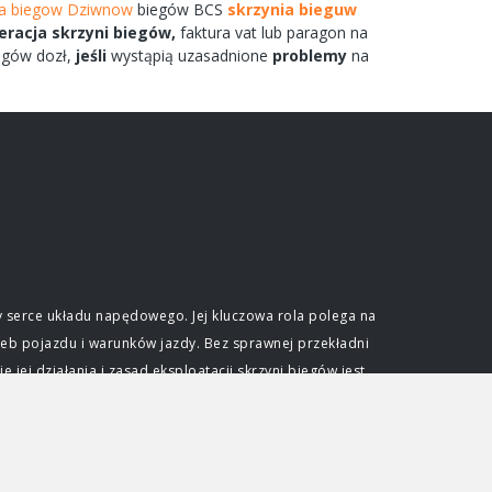
ia biegow Dziwnow
biegów
BCS
skrzynia bieguw
eracja
skrzyni
biegów,
faktura vat lub paragon na
egów
dozł,
jeśli
wystąpią uzasadnione
problemy
na
 serce układu napędowego. Jej kluczowa rola polega na
eb pojazdu i warunków jazdy. Bez sprawnej przekładni
ej działania i zasad eksploatacji skrzyni biegów jest
e optymalnego wykorzystania mocy generowanej przez
ślonym zakresie obrotów. Skrzynia biegów pozwala na
dkościami przy zachowaniu efektywności pracy jednostki
djeżdżać pod wzniesienia. Niezależnie od typu, każda