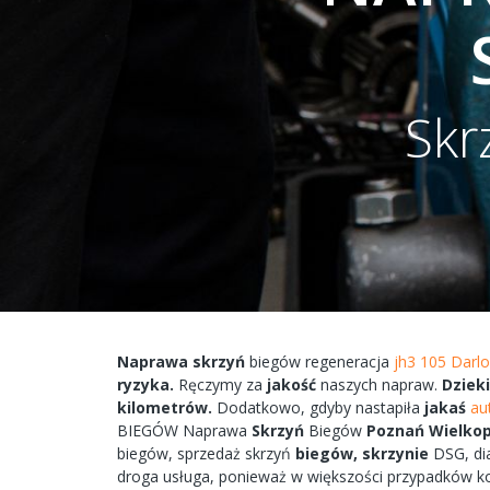
Skr
Naprawa
skrzyń
biegów
regeneracja
jh3 105 Darl
ryzyka.
Ręczymy
za
jakość
naszych
napraw.
Dzieki
kilometrów.
Dodatkowo,
gdyby
nastapiła
jakaś
au
BIEGÓW
Naprawa
Skrzyń
Biegów
Poznań
Wielkop
biegów, sprzedaż skrzyń
biegów,
skrzynie
DSG, di
droga
usługa, ponieważ w większości przypadków
k