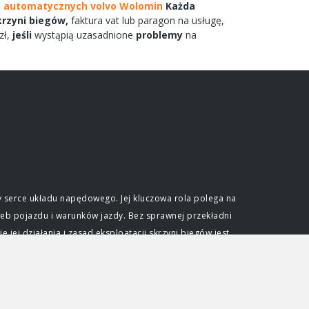
 automatycznych volvo Wolomin
Każda
krzyni
biegów,
faktura vat lub paragon na
usługę,
zł,
jeśli
wystąpią uzasadnione
problemy
na
 serce układu napędowego. Jej kluczowa rola polega na
eb pojazdu i warunków jazdy. Bez sprawnej przekładni
ej działania i zasad eksploatacji skrzyni biegów jest
e optymalnego wykorzystania mocy generowanej przez
ślonym zakresie obrotów. Skrzynia biegów pozwala na
dkościami przy zachowaniu efektywności pracy jednostki
djeżdżać pod wzniesienia. Niezależnie od typu, każda