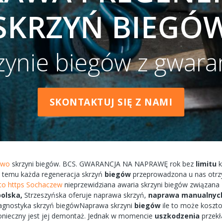
SKRZYŃ BIEGÓ
zynie biegów z gwara
SKONTAKTUJ SIĘ Z NAMI
owo
skrzyni
biegów.
BCS.
GWARANCJA
NA
NAPRAWĘ
rok bez
limitu
temu każda
regeneracja
skrzyń
biegów
przeprowadzona
u nas
otr
to https Sochaczew
nieprzewidziana
awaria
skrzyni biegów
związana
olska,
Strzeszyńska
oferuje
naprawa
skrzyń,
naprawa
manualnyc
agnostyka
skrzyń
biegówNaprawa
skrzyni
biegów
ile to
może
koszt
onieczny
jest jej
demontaż.
Jednak w
momencie
uszkodzenia
przekł