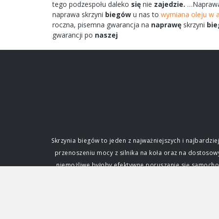
tego
podzespołu
daleko
się
nie
zajedzie.
…Napraw
naprawa
skrzyni
biegów
u nas to
wymiana oleju w 
roczna,
pisemna
gwarancja na
naprawę
skrzyni
bie
gwarancji po
naszej
Skrzynia biegów to jeden z najważniejszych i najbard
przenoszeniu mocy z silnika na koła oraz na dostoso
niemożliwe byłoby efektywne poruszanie się samochode
fundamentalne dla każdego kierowcy. Funkcja i zna
silnik. Silnik spalinowy, w przeciwieństwie do ele
zmianę przełożenia, czyli stosunku prędkości obrotowe
napędowej. Dzięki niej samochód może ruszać z miejs