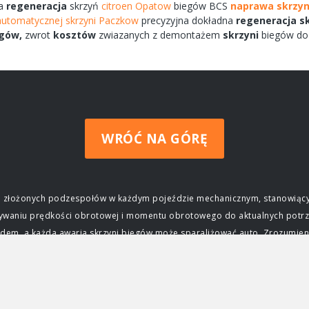
a
regeneracja
skrzyń
citroen Opatow
biegów
BCS
naprawa skrzyn
automatycznej skrzyni Paczkow
precyzyjna dokładna
regeneracja
s
gów,
zwrot
kosztów
zwiazanych
z demontażem
skrzyni
biegów
do
WRÓĆ NA GÓRĘ
ziej złożonych podzespołów w każdym pojeździe mechanicznym, stanowiący
wywaniu prędkości obrotowej i momentu obrotowego do aktualnych potrz
m, a każda awaria skrzyni biegów może sparaliżować auto. Zrozumienie j
czenie skrzyni biegów Głównym zadaniem skrzyni biegów jest zapewnieni
ktrycznego, osiąga swoją maksymalną moc i moment obrotowy tylko w okre
j silnika do prędkości obrotowej kół, umożliwiając jazdę z różnymi prę
ca, przyspieszać, jechać z dużą prędkością na autostradzie, a także po