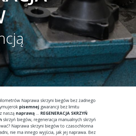
W
ncją
kilometrów
Naprawa
skrzyni
biegów bez żadnego
zymujerok
pisemnej
gwarancji bez
limitu
z naszą
naprawą
…
REGENERACJA
SKRZYŃ
h
skrzyń
biegów,
regeneracja
manualnych
skrzyń
ować?
Naprawa
skrzyni
biegów
to
czasochłonna
adni,
nie ma
innego
wyjścia,
jak jej
naprawa.
Bez