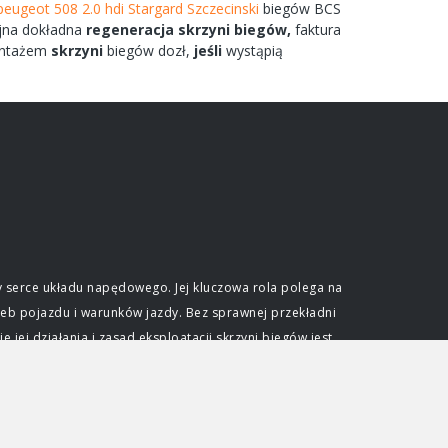
peugeot 508 2.0 hdi Stargard Szczecinski
biegów
BCS
jna dokładna
regeneracja
skrzyni
biegów,
faktura
ntażem
skrzyni
biegów
dozł,
jeśli
wystąpią
 serce układu napędowego. Jej kluczowa rola polega na
eb pojazdu i warunków jazdy. Bez sprawnej przekładni
ej działania i zasad eksploatacji skrzyni biegów jest
e optymalnego wykorzystania mocy generowanej przez
ślonym zakresie obrotów. Skrzynia biegów pozwala na
dkościami przy zachowaniu efektywności pracy jednostki
djeżdżać pod wzniesienia. Niezależnie od typu, każda