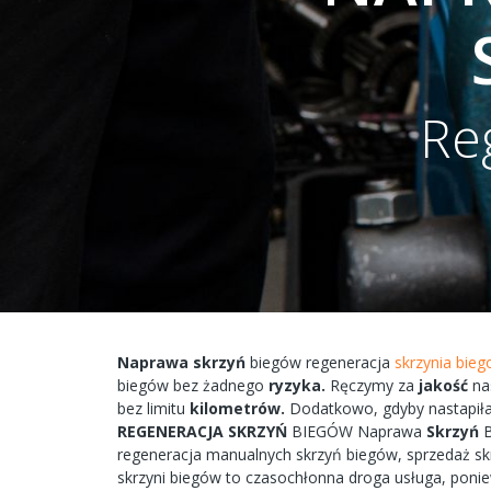
Re
Naprawa
skrzyń
biegów
regeneracja
skrzynia bieg
biegów bez żadnego
ryzyka.
Ręczymy
za
jakość
na
bez
limitu
kilometrów.
Dodatkowo,
gdyby
nastapił
REGENERACJA
SKRZYŃ
BIEGÓW
Naprawa
Skrzyń
regeneracja
manualnych
skrzyń
biegów, sprzedaż s
skrzyni
biegów
to
czasochłonna
droga
usługa, poni