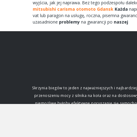
wyjścia,
jak jej
naprawa.
Bez tego
podzespołu
dale
mitsubishi carisma otomoto Gdansk
Każda
nap
vat lub paragon na
usługę,
roczna,
pisemna
gwaranc
uzasadnione
problemy
na gwarancji po
naszej
Skrzynia biegów to jeden z najważniejszych i najbard
przenoszeniu mocy z silnika na koła oraz na dostoso
niemożliwe byłoby efektywne poruszanie się samochode
fundamentalne dla każdego kierowcy. Funkcja i zna
silnik. Silnik spalinowy, w przeciwieństwie do ele
zmianę przełożenia, czyli stosunku prędkości obrotowe
napędowej. Dzięki niej samochód może ruszać z miejs