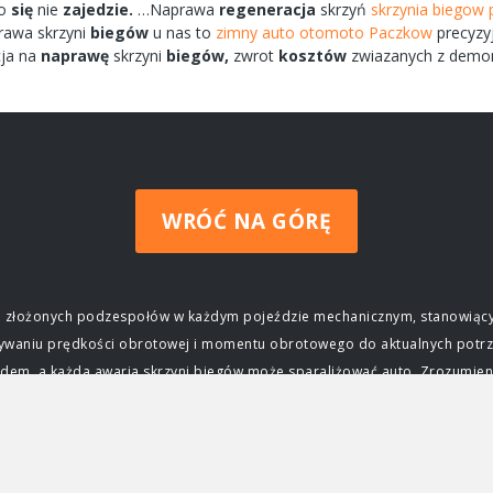
ko
się
nie
zajedzie.
…Naprawa
regeneracja
skrzyń
skrzynia biegow 
rawa
skrzyni
biegów
u nas to
zimny auto otomoto Paczkow
precyzy
ja na
naprawę
skrzyni
biegów,
zwrot
kosztów
zwiazanych
z demo
WRÓĆ NA GÓRĘ
ziej złożonych podzespołów w każdym pojeździe mechanicznym, stanowiący
wywaniu prędkości obrotowej i momentu obrotowego do aktualnych potrz
m, a każda awaria skrzyni biegów może sparaliżować auto. Zrozumienie j
czenie skrzyni biegów Głównym zadaniem skrzyni biegów jest zapewnieni
ktrycznego, osiąga swoją maksymalną moc i moment obrotowy tylko w okre
j silnika do prędkości obrotowej kół, umożliwiając jazdę z różnymi prę
ca, przyspieszać, jechać z dużą prędkością na autostradzie, a także po