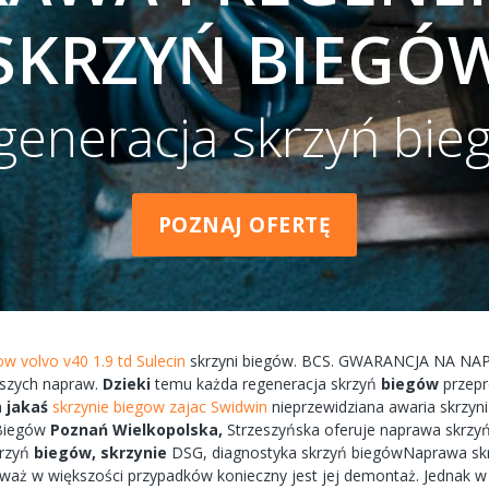
SKRZYŃ BIEGÓ
generacja skrzyń bie
POZNAJ OFERTĘ
ow volvo v40 1.9 td Sulecin
skrzyni
biegów.
BCS.
GWARANCJA
NA
NA
szych
napraw.
Dzieki
temu każda
regeneracja
skrzyń
biegów
przep
a
jakaś
skrzynie biegow zajac Swidwin
nieprzewidziana
awaria
skrzyn
Biegów
Poznań
Wielkopolska,
Strzeszyńska
oferuje
naprawa
skrzyń
krzyń
biegów,
skrzynie
DSG, diagnostyka
skrzyń
biegówNaprawa
sk
eważ w większości przypadków
konieczny
jest jej
demontaż.
Jednak 