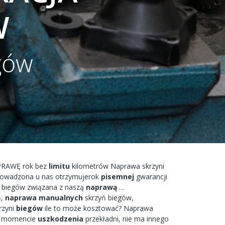
W
gów
PRAWĘ
rok bez
limitu
kilometrów
Naprawa
skrzyni
rowadzona
u nas
otrzymujerok
pisemnej
gwarancji
i biegów
związana
z naszą
naprawą
…
,
naprawa
manualnych
skrzyń
biegów,
rzyni
biegów
ile to
może
kosztować?
Naprawa
w
momencie
uszkodzenia
przekładni,
nie ma
innego