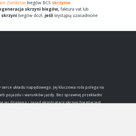
gram Zambrow
biegów
BCS
skrzynie
egeneracja
skrzyni
biegów,
faktura vat lub
m
skrzyni
biegów
dozł,
jeśli
wystąpią uzasadnione
 serce układu napędowego. Jej kluczowa rola polega na
eb pojazdu i warunków jazdy. Bez sprawnej przekładni
ej działania i zasad eksploatacji skrzyni biegów jest
e optymalnego wykorzystania mocy generowanej przez
ślonym zakresie obrotów. Skrzynia biegów pozwala na
dkościami przy zachowaniu efektywności pracy jednostki
djeżdżać pod wzniesienia. Niezależnie od typu, każda