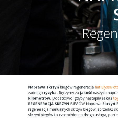
Regen
Naprawa
skrzyń
biegów
regeneracja
fiat ulysse 
żadnego
ryzyka.
Ręczymy
za
jakość
naszych
napra
kilometrów.
Dodatkowo,
gdyby
nastapiła
jakaś
to
REGENERACJA
SKRZYŃ
BIEGÓW
Naprawa
Skrzyń
regeneracja
manualnych
skrzyń
biegów, sprzedaż s
skrzyni
biegów
to
czasochłonna
droga
usługa, poni