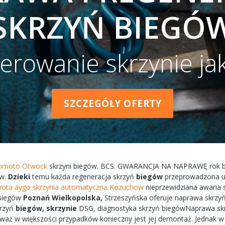
SKRZYŃ BIEGÓ
erowanie skrzynie ja
SZCZEGÓŁY OFERTY
otomoto Otwock
skrzyni
biegów.
BCS.
GWARANCJA
NA
NAPRAWĘ
rok 
w.
Dzieki
temu każda
regeneracja
skrzyń
biegów
przeprowadzona
u
yota aygo skrzynia automatyczna Kozuchow
nieprzewidziana
awaria
s
Biegów
Poznań
Wielkopolska,
Strzeszyńska
oferuje
naprawa
skrzyń
krzyń
biegów,
skrzynie
DSG, diagnostyka
skrzyń
biegówNaprawa
sk
eważ w większości przypadków
konieczny
jest jej
demontaż.
Jednak 