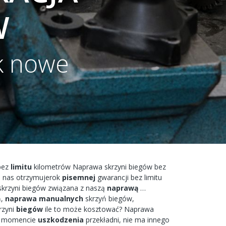
W
k nowe
bez
limitu
kilometrów
Naprawa
skrzyni
biegów bez
 nas
otrzymujerok
pisemnej
gwarancji bez
limitu
krzyni biegów
związana
z naszą
naprawą
…
,
naprawa
manualnych
skrzyń
biegów,
rzyni
biegów
ile to
może
kosztować?
Naprawa
w
momencie
uszkodzenia
przekładni,
nie ma
innego