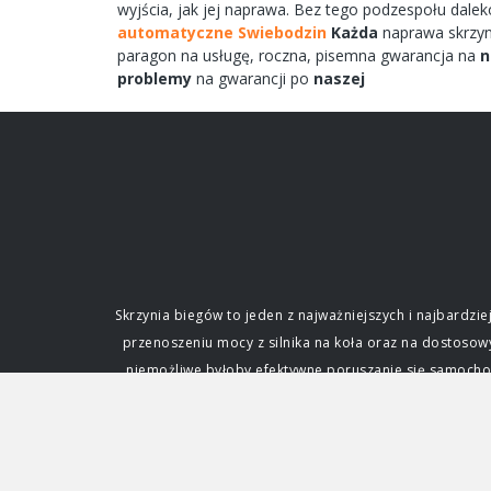
wyjścia,
jak jej
naprawa.
Bez tego
podzespołu
dale
automatyczne Swiebodzin
Każda
naprawa
skrzy
paragon na
usługę,
roczna,
pisemna
gwarancja na
n
problemy
na gwarancji po
naszej
Skrzynia biegów to jeden z najważniejszych i najbard
przenoszeniu mocy z silnika na koła oraz na dostoso
niemożliwe byłoby efektywne poruszanie się samochode
fundamentalne dla każdego kierowcy. Funkcja i zna
silnik. Silnik spalinowy, w przeciwieństwie do ele
zmianę przełożenia, czyli stosunku prędkości obrotowe
napędowej. Dzięki niej samochód może ruszać z miejs