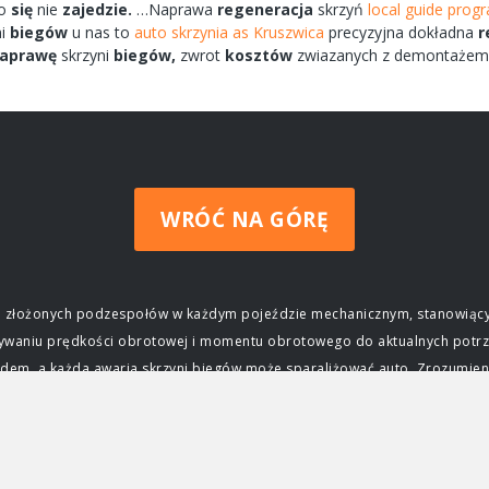
ko
się
nie
zajedzie.
…Naprawa
regeneracja
skrzyń
local guide pro
ni
biegów
u nas to
auto skrzynia as Kruszwica
precyzyjna dokładna
r
aprawę
skrzyni
biegów,
zwrot
kosztów
zwiazanych
z demontaże
WRÓĆ NA GÓRĘ
ziej złożonych podzespołów w każdym pojeździe mechanicznym, stanowiący
wywaniu prędkości obrotowej i momentu obrotowego do aktualnych potrz
m, a każda awaria skrzyni biegów może sparaliżować auto. Zrozumienie j
czenie skrzyni biegów Głównym zadaniem skrzyni biegów jest zapewnieni
ktrycznego, osiąga swoją maksymalną moc i moment obrotowy tylko w okre
j silnika do prędkości obrotowej kół, umożliwiając jazdę z różnymi prę
ca, przyspieszać, jechać z dużą prędkością na autostradzie, a także po