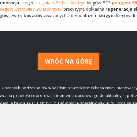
eneracja
skrzyń
skrzynia m32 fiat Kwidzyn
biegów
BCS
peugeot 8
biegow Ostrowiec Swietokrzyski
precyzyjna dokładna
regeneracja
s
gów,
zwrot
kosztów
zwiazanych
z demontażem
skrzyni
biegów
do
WRÓĆ NA GÓRĘ
ziej złożonych podzespołów w każdym pojeździe mechanicznym, stanowiący
wywaniu prędkości obrotowej i momentu obrotowego do aktualnych potrz
m, a każda awaria skrzyni biegów może sparaliżować auto. Zrozumienie j
czenie skrzyni biegów Głównym zadaniem skrzyni biegów jest zapewnieni
ktrycznego, osiąga swoją maksymalną moc i moment obrotowy tylko w okre
j silnika do prędkości obrotowej kół, umożliwiając jazdę z różnymi prę
ca, przyspieszać, jechać z dużą prędkością na autostradzie, a także po