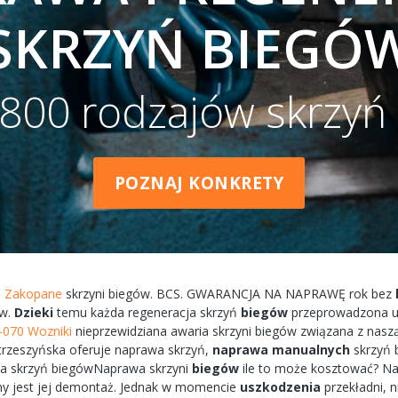
SKRZYŃ BIEGÓ
800 rodzajów skrzyń
POZNAJ KONKRETY
a Zakopane
skrzyni
biegów.
BCS.
GWARANCJA
NA
NAPRAWĘ
rok bez
w.
Dzieki
temu każda
regeneracja
skrzyń
biegów
przeprowadzona
u
-070 Wozniki
nieprzewidziana
awaria
skrzyni biegów
związana
z nasz
trzeszyńska
oferuje
naprawa
skrzyń,
naprawa
manualnych
skrzyń
ka
skrzyń
biegówNaprawa
skrzyni
biegów
ile to
może
kosztować?
Na
ny
jest jej
demontaż.
Jednak w
momencie
uszkodzenia
przekładni,
n