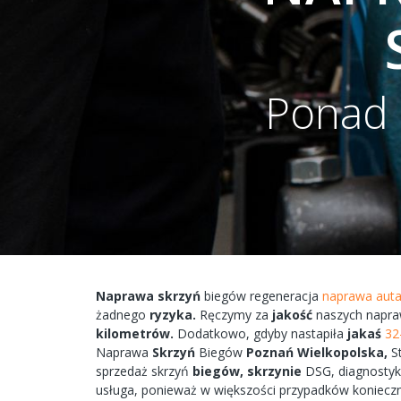
Ponad 
Naprawa
skrzyń
biegów
regeneracja
naprawa aut
żadnego
ryzyka.
Ręczymy
za
jakość
naszych
napra
kilometrów.
Dodatkowo,
gdyby
nastapiła
jakaś
32
Naprawa
Skrzyń
Biegów
Poznań
Wielkopolska,
S
sprzedaż skrzyń
biegów,
skrzynie
DSG, diagnosty
usługa, ponieważ w większości przypadków
koniecz