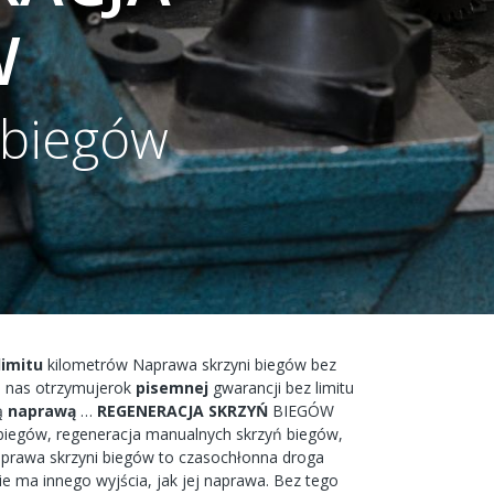
W
 biegów
limitu
kilometrów
Naprawa
skrzyni
biegów bez
 nas
otrzymujerok
pisemnej
gwarancji bez
limitu
ą
naprawą
…
REGENERACJA
SKRZYŃ
BIEGÓW
biegów,
regeneracja
manualnych
skrzyń
biegów,
prawa
skrzyni
biegów
to
czasochłonna
droga
ie ma
innego
wyjścia,
jak jej
naprawa.
Bez tego