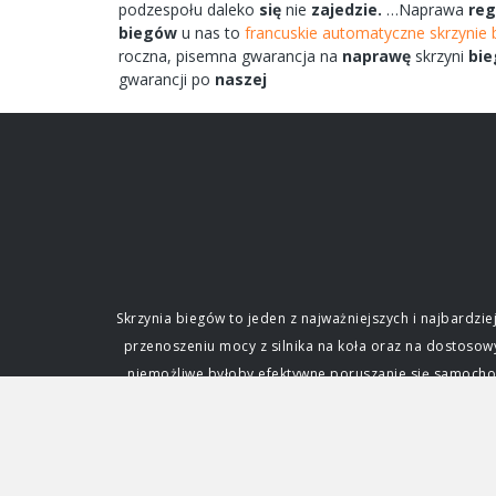
podzespołu
daleko
się
nie
zajedzie.
…Naprawa
reg
biegów
u nas to
francuskie automatyczne skrzynie 
roczna,
pisemna
gwarancja na
naprawę
skrzyni
bie
gwarancji po
naszej
Skrzynia biegów to jeden z najważniejszych i najbard
przenoszeniu mocy z silnika na koła oraz na dostoso
niemożliwe byłoby efektywne poruszanie się samochode
fundamentalne dla każdego kierowcy. Funkcja i zna
silnik. Silnik spalinowy, w przeciwieństwie do ele
zmianę przełożenia, czyli stosunku prędkości obrotowe
napędowej. Dzięki niej samochód może ruszać z miejs