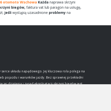
06 otomoto Wschowa
Każda
naprawa
skrzyni
krzyni
biegów,
faktura vat lub paragon na
usługę,
zł,
jeśli
wystąpią uzasadnione
problemy
na
 serce układu napędowego. Jej kluczowa rola polega na
eb pojazdu i warunków jazdy. Bez sprawnej przekładni
ej działania i zasad eksploatacji skrzyni biegów jest
e optymalnego wykorzystania mocy generowanej przez
ślonym zakresie obrotów. Skrzynia biegów pozwala na
dkościami przy zachowaniu efektywności pracy jednostki
djeżdżać pod wzniesienia. Niezależnie od typu, każda