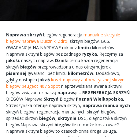
Naprawa
skrzyń
biegów
regeneracja
manualne skrzynie
biegow naprawa Duszniki Zdroj
skrzyni
biegów.
BCS.
GWARANCJA
NA
NAPRAWĘ
rok bez
limitu
kilometrów
Naprawa
skrzyni
biegów bez żadnego
ryzyka.
Ręczymy
za
jakość
naszych
napraw.
Dzieki
temu każda
regeneracja
skrzyń
biegów
przeprowadzona
u nas
otrzymujerok
pisemnej
gwarancji bez
limitu
kilometrów.
Dodatkowo,
gdyby
nastapiła
jakaś
koszt naprawy automatycznej skrzyni
biegow peugeot 407 Sopot
nieprzewidziana
awaria
skrzyni
biegów
związana
z naszą
naprawą
…
REGENERACJA
SKRZYŃ
BIEGÓW
Naprawa
Skrzyń
Biegów
Poznań
Wielkopolska,
Strzeszyńska
oferuje
naprawa
skrzyń,
naprawa
manualnych
skrzyń
biegów,
regeneracja
manualnych
skrzyń
biegów,
sprzedaż skrzyń
biegów,
skrzynie
DSG, diagnostyka
skrzyń
biegówNaprawa
skrzyni
biegów
ile to
może
kosztować?
Naprawa
skrzyni
biegów
to
czasochłonna
droga
usługa,