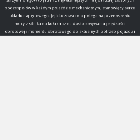
Skrzynia biegów to jeden z najważniejszych i najbardziej złożonych
podzespołów w każdym pojeździe mechanicznym, stanowiący serce
układu napędowego. Jej kluczowa rola polega na przenoszeniu
mocy z silnika na koła oraz na dostosowywaniu prędkości
obrotowej i momentu obrotowego do aktualnych potrzeb pojazdu i
warunków jazdy. Bez sprawnej przekładni niemożliwe byłoby
efektywne poruszanie się samochodem, a każda awaria skrzyni
biegów może sparaliżować auto. Zrozumienie jej działania i zasad
eksploatacji skrzyni biegów jest fundamentalne dla każdego
kierowcy. Funkcja i znaczenie skrzyni biegów Głównym zadaniem
skrzyni biegów jest zapewnienie optymalnego wykorzystania mocy
generowanej przez silnik. Silnik spalinowy, w przeciwieństwie do
elektrycznego, osiąga swoją maksymalną moc i moment obrotowy
tylko w określonym zakresie obrotów. Skrzynia biegów pozwala na
zmianę przełożenia, czyli stosunku prędkości obrotowej silnika do
prędkości obrotowej kół, umożliwiając jazdę z różnymi
prędkościami przy zachowaniu efektywności pracy jednostki
napędowej. Dzięki niej samochód może ruszać z miejsca,