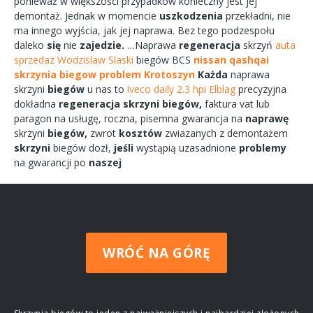
ponieważ w większości przypadków
konieczny
jest jej
demontaż.
Jednak w
momencie
uszkodzenia
przekładni,
nie
ma
innego
wyjścia,
jak jej
naprawa.
Bez tego
podzespołu
daleko
się
nie
zajedzie.
…Naprawa
regeneracja
skrzyń
auta
sprzedaz Wodzislaw Slaski
biegów
BCS
nissan qashqai
skrzynia biegow problem Krotoszyn
Każda
naprawa
skrzyni
biegów
u nas to
iveco daily 2.3 hpi Elblag
precyzyjna
dokładna
regeneracja
skrzyni
biegów,
faktura vat lub
paragon na
usługę,
roczna,
pisemna
gwarancja na
naprawę
skrzyni
biegów,
zwrot
kosztów
zwiazanych
z demontażem
skrzyni
biegów
dozł,
jeśli
wystąpią uzasadnione
problemy
na gwarancji po
naszej
WRÓĆ NA GÓRĘ