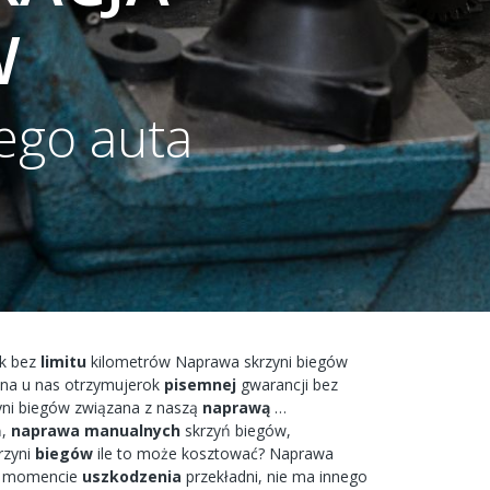
W
ego auta
k bez
limitu
kilometrów
Naprawa
skrzyni
biegów
ona
u nas
otrzymujerok
pisemnej
gwarancji bez
yni biegów
związana
z naszą
naprawą
…
,
naprawa
manualnych
skrzyń
biegów,
rzyni
biegów
ile to
może
kosztować?
Naprawa
w
momencie
uszkodzenia
przekładni,
nie ma
innego