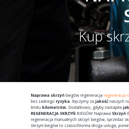
Kup skr
Naprawa
skrzyń
biegów
regeneracja
regeneracja 
bez żadnego
ryzyka.
Ręczymy
za
jakość
naszych
n
limitu
kilometrów.
Dodatkowo,
gdyby
nastapiła
ja
REGENERACJA
SKRZYŃ
BIEGÓW
Naprawa
Skrzyń
regeneracja
manualnych
skrzyń
biegów, sprzedaż s
skrzyni
biegów
to
czasochłonna
droga
usługa, poni