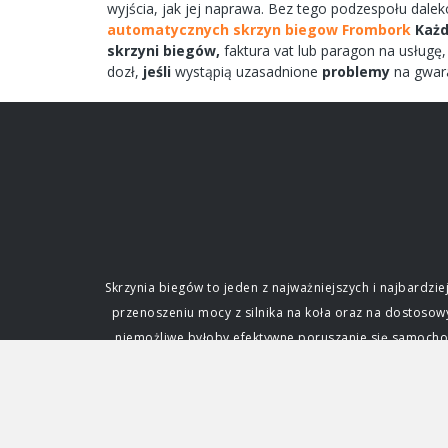
wyjścia,
jak jej
naprawa.
Bez tego
podzespołu
dale
automatycznych skrzyn biegow Frombork
Każ
skrzyni
biegów,
faktura vat lub paragon na
usługę,
dozł,
jeśli
wystąpią uzasadnione
problemy
na gwar
Skrzynia biegów to jeden z najważniejszych i najbard
przenoszeniu mocy z silnika na koła oraz na dostoso
niemożliwe byłoby efektywne poruszanie się samochode
fundamentalne dla każdego kierowcy. Funkcja i zna
silnik. Silnik spalinowy, w przeciwieństwie do ele
zmianę przełożenia, czyli stosunku prędkości obrotowe
napędowej. Dzięki niej samochód może ruszać z miejs