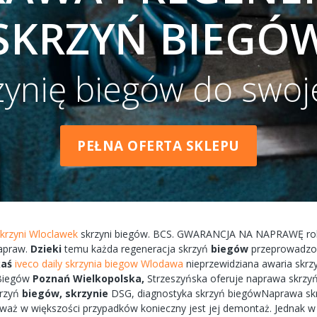
SKRZYŃ BIEGÓ
zynię biegów do swoj
PEŁNA OFERTA SKLEPU
skrzyni Wloclawek
skrzyni
biegów.
BCS.
GWARANCJA
NA
NAPRAWĘ
ro
apraw.
Dzieki
temu każda
regeneracja
skrzyń
biegów
przeprowadz
kaś
iveco daily skrzynia biegow Wlodawa
nieprzewidziana
awaria
skrz
Biegów
Poznań
Wielkopolska,
Strzeszyńska
oferuje
naprawa
skrzyń
krzyń
biegów,
skrzynie
DSG, diagnostyka
skrzyń
biegówNaprawa
sk
eważ w większości przypadków
konieczny
jest jej
demontaż.
Jednak 