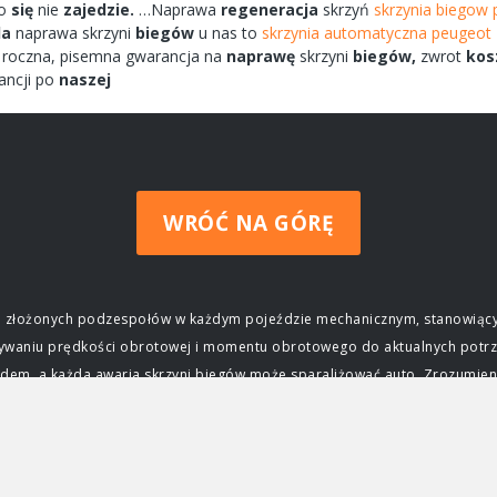
ko
się
nie
zajedzie.
…Naprawa
regeneracja
skrzyń
skrzynia biegow 
da
naprawa
skrzyni
biegów
u nas to
skrzynia automatyczna peugeot 
roczna,
pisemna
gwarancja na
naprawę
skrzyni
biegów,
zwrot
kos
ancji po
naszej
WRÓĆ NA GÓRĘ
ziej złożonych podzespołów w każdym pojeździe mechanicznym, stanowiący
wywaniu prędkości obrotowej i momentu obrotowego do aktualnych potrz
m, a każda awaria skrzyni biegów może sparaliżować auto. Zrozumienie j
czenie skrzyni biegów Głównym zadaniem skrzyni biegów jest zapewnieni
ktrycznego, osiąga swoją maksymalną moc i moment obrotowy tylko w okre
j silnika do prędkości obrotowej kół, umożliwiając jazdę z różnymi prę
ca, przyspieszać, jechać z dużą prędkością na autostradzie, a także po