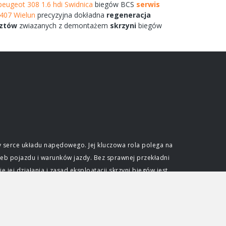
peugeot 308 1.6 hdi Swidnica
biegów
BCS
serwis
407 Wielun
precyzyjna dokładna
regeneracja
ztów
zwiazanych
z demontażem
skrzyni
biegów
 serce układu napędowego. Jej kluczowa rola polega na
eb pojazdu i warunków jazdy. Bez sprawnej przekładni
ej działania i zasad eksploatacji skrzyni biegów jest
e optymalnego wykorzystania mocy generowanej przez
ślonym zakresie obrotów. Skrzynia biegów pozwala na
dkościami przy zachowaniu efektywności pracy jednostki
djeżdżać pod wzniesienia. Niezależnie od typu, każda