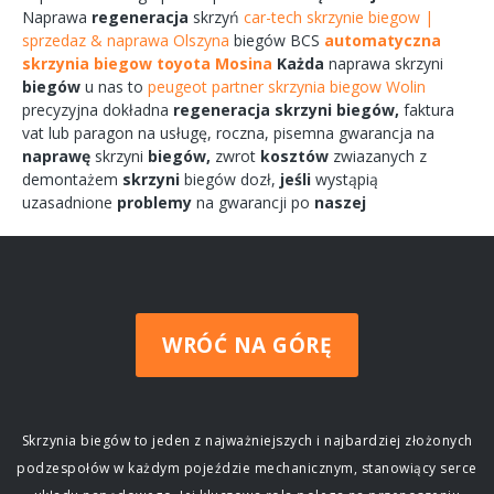
Naprawa
regeneracja
skrzyń
car-tech skrzynie biegow |
sprzedaz & naprawa Olszyna
biegów
BCS
automatyczna
skrzynia biegow toyota Mosina
Każda
naprawa
skrzyni
biegów
u nas to
peugeot partner skrzynia biegow Wolin
precyzyjna dokładna
regeneracja
skrzyni
biegów,
faktura
vat lub paragon na
usługę,
roczna,
pisemna
gwarancja na
naprawę
skrzyni
biegów,
zwrot
kosztów
zwiazanych
z
demontażem
skrzyni
biegów
dozł,
jeśli
wystąpią
uzasadnione
problemy
na gwarancji po
naszej
WRÓĆ NA GÓRĘ
Skrzynia biegów to jeden z najważniejszych i najbardziej złożonych
podzespołów w każdym pojeździe mechanicznym, stanowiący serce