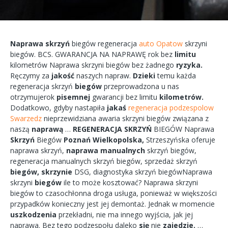
Naprawa
skrzyń
biegów
regeneracja
auto Opatow
skrzyni
biegów.
BCS.
GWARANCJA
NA
NAPRAWĘ
rok bez
limitu
kilometrów
Naprawa
skrzyni
biegów bez żadnego
ryzyka.
Ręczymy
za
jakość
naszych
napraw.
Dzieki
temu każda
regeneracja
skrzyń
biegów
przeprowadzona
u nas
otrzymujerok
pisemnej
gwarancji bez
limitu
kilometrów.
Dodatkowo,
gdyby
nastapiła
jakaś
regeneracja podzespolow
Swarzedz
nieprzewidziana
awaria
skrzyni biegów
związana
z
naszą
naprawą
…
REGENERACJA
SKRZYŃ
BIEGÓW
Naprawa
Skrzyń
Biegów
Poznań
Wielkopolska,
Strzeszyńska
oferuje
naprawa
skrzyń,
naprawa
manualnych
skrzyń
biegów,
regeneracja
manualnych
skrzyń
biegów, sprzedaż skrzyń
biegów,
skrzynie
DSG, diagnostyka
skrzyń
biegówNaprawa
skrzyni
biegów
ile to
może
kosztować?
Naprawa
skrzyni
biegów
to
czasochłonna
droga
usługa, ponieważ w większości
przypadków
konieczny
jest jej
demontaż.
Jednak w
momencie
uszkodzenia
przekładni,
nie ma
innego
wyjścia,
jak jej
naprawa.
Bez tego
podzespołu
daleko
się
nie
zajedzie.
…