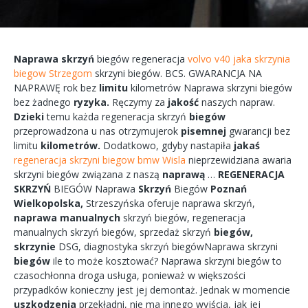
Naprawa
skrzyń
biegów
regeneracja
volvo v40 jaka skrzynia
biegow Strzegom
skrzyni
biegów.
BCS.
GWARANCJA
NA
NAPRAWĘ
rok bez
limitu
kilometrów
Naprawa
skrzyni
biegów
bez żadnego
ryzyka.
Ręczymy
za
jakość
naszych
napraw.
Dzieki
temu każda
regeneracja
skrzyń
biegów
przeprowadzona
u nas
otrzymujerok
pisemnej
gwarancji bez
limitu
kilometrów.
Dodatkowo,
gdyby
nastapiła
jakaś
regeneracja skrzyni biegow bmw Wisla
nieprzewidziana
awaria
skrzyni biegów
związana
z naszą
naprawą
…
REGENERACJA
SKRZYŃ
BIEGÓW
Naprawa
Skrzyń
Biegów
Poznań
Wielkopolska,
Strzeszyńska
oferuje
naprawa
skrzyń,
naprawa
manualnych
skrzyń
biegów,
regeneracja
manualnych
skrzyń
biegów, sprzedaż skrzyń
biegów,
skrzynie
DSG, diagnostyka
skrzyń
biegówNaprawa
skrzyni
biegów
ile to
może
kosztować?
Naprawa
skrzyni
biegów
to
czasochłonna
droga
usługa, ponieważ w większości
przypadków
konieczny
jest jej
demontaż.
Jednak w
momencie
uszkodzenia
przekładni,
nie ma
innego
wyjścia,
jak jej