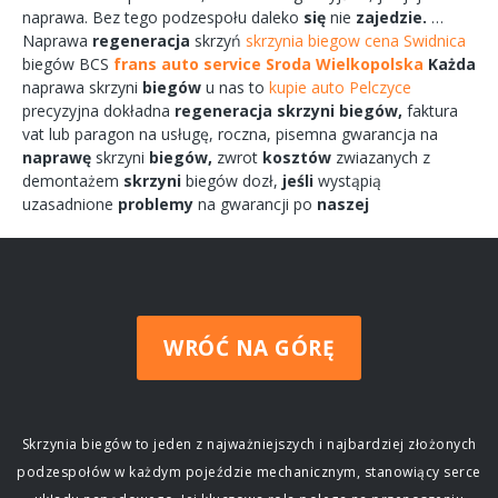
naprawa.
Bez tego
podzespołu
daleko
się
nie
zajedzie.
…
Naprawa
regeneracja
skrzyń
skrzynia biegow cena Swidnica
biegów
BCS
frans auto service Sroda Wielkopolska
Każda
naprawa
skrzyni
biegów
u nas to
kupie auto Pelczyce
precyzyjna dokładna
regeneracja
skrzyni
biegów,
faktura
vat lub paragon na
usługę,
roczna,
pisemna
gwarancja na
naprawę
skrzyni
biegów,
zwrot
kosztów
zwiazanych
z
demontażem
skrzyni
biegów
dozł,
jeśli
wystąpią
uzasadnione
problemy
na gwarancji po
naszej
WRÓĆ NA GÓRĘ
Skrzynia biegów to jeden z najważniejszych i najbardziej złożonych
podzespołów w każdym pojeździe mechanicznym, stanowiący serce