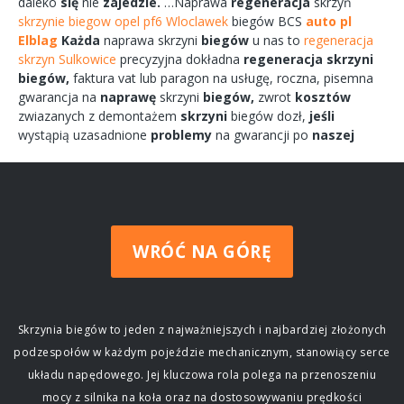
daleko
się
nie
zajedzie.
…Naprawa
regeneracja
skrzyń
skrzynie biegow opel pf6 Wloclawek
biegów
BCS
auto pl
Elblag
Każda
naprawa
skrzyni
biegów
u nas to
regeneracja
skrzyn Sulkowice
precyzyjna dokładna
regeneracja
skrzyni
biegów,
faktura vat lub paragon na
usługę,
roczna,
pisemna
gwarancja na
naprawę
skrzyni
biegów,
zwrot
kosztów
zwiazanych
z demontażem
skrzyni
biegów
dozł,
jeśli
wystąpią uzasadnione
problemy
na gwarancji po
naszej
WRÓĆ NA GÓRĘ
Skrzynia biegów to jeden z najważniejszych i najbardziej złożonych
podzespołów w każdym pojeździe mechanicznym, stanowiący serce
układu napędowego. Jej kluczowa rola polega na przenoszeniu
mocy z silnika na koła oraz na dostosowywaniu prędkości