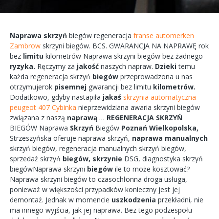
Naprawa
skrzyń
biegów
regeneracja
franse automerken
Zambrow
skrzyni
biegów.
BCS.
GWARANCJA
NA
NAPRAWĘ
rok
bez
limitu
kilometrów
Naprawa
skrzyni
biegów bez żadnego
ryzyka.
Ręczymy
za
jakość
naszych
napraw.
Dzieki
temu
każda
regeneracja
skrzyń
biegów
przeprowadzona
u nas
otrzymujerok
pisemnej
gwarancji bez
limitu
kilometrów.
Dodatkowo,
gdyby
nastapiła
jakaś
skrzynia automatyczna
peugeot 407 Cybinka
nieprzewidziana
awaria
skrzyni biegów
związana
z naszą
naprawą
…
REGENERACJA
SKRZYŃ
BIEGÓW
Naprawa
Skrzyń
Biegów
Poznań
Wielkopolska,
Strzeszyńska
oferuje
naprawa
skrzyń,
naprawa
manualnych
skrzyń
biegów,
regeneracja
manualnych
skrzyń
biegów,
sprzedaż skrzyń
biegów,
skrzynie
DSG, diagnostyka
skrzyń
biegówNaprawa
skrzyni
biegów
ile to
może
kosztować?
Naprawa
skrzyni
biegów
to
czasochłonna
droga
usługa,
ponieważ w większości przypadków
konieczny
jest jej
demontaż.
Jednak w
momencie
uszkodzenia
przekładni,
nie
ma
innego
wyjścia,
jak jej
naprawa.
Bez tego
podzespołu