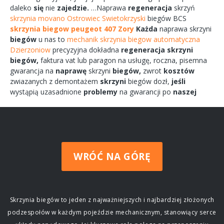
daleko
się
nie
zajedzie.
…Naprawa
regeneracja
skrzyń
skrzynia movano Ostrowiec Swietokrzyski
biegów
BCS
skrzynia biegow peugeot 407 Zory
Każda
naprawa
skrzyni
biegów
u nas to
mechanik skrzynia biegow automatyczna
Dzierzoniow
precyzyjna dokładna
regeneracja
skrzyni
biegów,
faktura vat lub paragon na
usługę,
roczna,
pisemna
gwarancja na
naprawę
skrzyni
biegów,
zwrot
kosztów
zwiazanych
z demontażem
skrzyni
biegów
dozł,
jeśli
wystąpią uzasadnione
problemy
na gwarancji po
naszej
WRÓĆ NA GÓRĘ
Skrzynia biegów to jeden z najważniejszych i najbardziej złożonych
podzespołów w każdym pojeździe mechanicznym, stanowiący serce