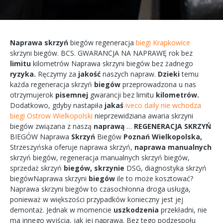
Naprawa
skrzyń
biegów
regeneracja
biegi Krapkowice
skrzyni
biegów.
BCS.
GWARANCJA
NA
NAPRAWĘ
rok bez
limitu
kilometrów
Naprawa
skrzyni
biegów bez żadnego
ryzyka.
Ręczymy
za
jakość
naszych
napraw.
Dzieki
temu
każda
regeneracja
skrzyń
biegów
przeprowadzona
u nas
otrzymujerok
pisemnej
gwarancji bez
limitu
kilometrów.
Dodatkowo,
gdyby
nastapiła
jakaś
iveco daily nie wchodza
biegi Ostrow Wielkopolski
nieprzewidziana
awaria
skrzyni
biegów
związana
z naszą
naprawą
…
REGENERACJA
SKRZYŃ
BIEGÓW
Naprawa
Skrzyń
Biegów
Poznań
Wielkopolska,
Strzeszyńska
oferuje
naprawa
skrzyń,
naprawa
manualnych
skrzyń
biegów,
regeneracja
manualnych
skrzyń
biegów,
sprzedaż skrzyń
biegów,
skrzynie
DSG, diagnostyka
skrzyń
biegówNaprawa
skrzyni
biegów
ile to
może
kosztować?
Naprawa
skrzyni
biegów
to
czasochłonna
droga
usługa,
ponieważ w większości przypadków
konieczny
jest jej
demontaż.
Jednak w
momencie
uszkodzenia
przekładni,
nie
ma
innego
wyjścia,
jak jej
naprawa.
Bez tego
podzespołu