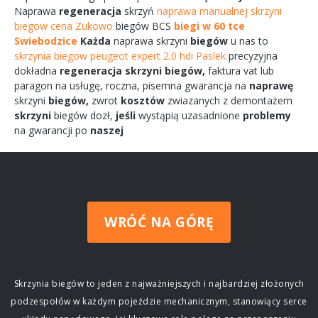
Naprawa
regeneracja
skrzyń
naprawa manualnej skrzyni
biegow cena Zukowo
biegów
BCS
biegi w 60 tce
Swiebodzice
Każda
naprawa
skrzyni
biegów
u nas to
skrzynia biegow peugeot expert 2.0 hdi Paslek
precyzyjna
dokładna
regeneracja
skrzyni
biegów,
faktura vat lub
paragon na
usługę,
roczna,
pisemna
gwarancja na
naprawę
skrzyni
biegów,
zwrot
kosztów
zwiazanych
z demontażem
skrzyni
biegów
dozł,
jeśli
wystąpią uzasadnione
problemy
na gwarancji po
naszej
WRÓĆ NA GÓRĘ
Skrzynia biegów to jeden z najważniejszych i najbardziej złożonych
podzespołów w każdym pojeździe mechanicznym, stanowiący serce