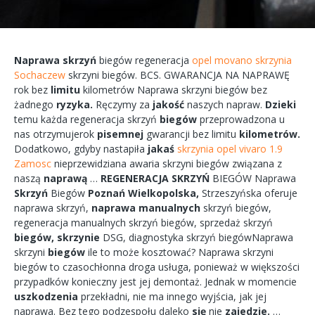
Naprawa
skrzyń
biegów
regeneracja
opel movano skrzynia
Sochaczew
skrzyni
biegów.
BCS.
GWARANCJA
NA
NAPRAWĘ
rok bez
limitu
kilometrów
Naprawa
skrzyni
biegów bez
żadnego
ryzyka.
Ręczymy
za
jakość
naszych
napraw.
Dzieki
temu każda
regeneracja
skrzyń
biegów
przeprowadzona
u
nas
otrzymujerok
pisemnej
gwarancji bez
limitu
kilometrów.
Dodatkowo,
gdyby
nastapiła
jakaś
skrzynia opel vivaro 1.9
Zamosc
nieprzewidziana
awaria
skrzyni biegów
związana
z
naszą
naprawą
…
REGENERACJA
SKRZYŃ
BIEGÓW
Naprawa
Skrzyń
Biegów
Poznań
Wielkopolska,
Strzeszyńska
oferuje
naprawa
skrzyń,
naprawa
manualnych
skrzyń
biegów,
regeneracja
manualnych
skrzyń
biegów, sprzedaż skrzyń
biegów,
skrzynie
DSG, diagnostyka
skrzyń
biegówNaprawa
skrzyni
biegów
ile to
może
kosztować?
Naprawa
skrzyni
biegów
to
czasochłonna
droga
usługa, ponieważ w większości
przypadków
konieczny
jest jej
demontaż.
Jednak w
momencie
uszkodzenia
przekładni,
nie ma
innego
wyjścia,
jak jej
naprawa.
Bez tego
podzespołu
daleko
się
nie
zajedzie.
…