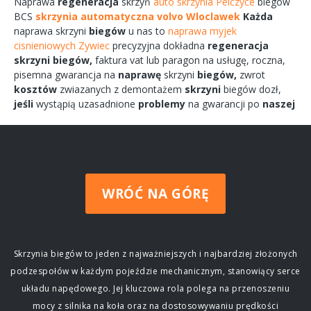
Naprawa
regeneracja
skrzyń
auto skrzynia Pelczyce
biegów
BCS
skrzynia automatyczna volvo Wloclawek
Każda
naprawa
skrzyni
biegów
u nas to
naprawa myjek
cisnieniowych Zywiec
precyzyjna dokładna
regeneracja
skrzyni
biegów,
faktura vat lub paragon na
usługę,
roczna,
pisemna
gwarancja na
naprawę
skrzyni
biegów,
zwrot
kosztów
zwiazanych
z demontażem
skrzyni
biegów
dozł,
jeśli
wystąpią uzasadnione
problemy
na gwarancji po
naszej
WRÓĆ NA GÓRĘ
Skrzynia biegów to jeden z najważniejszych i najbardziej złożonych
podzespołów w każdym pojeździe mechanicznym, stanowiący serce
układu napędowego. Jej kluczowa rola polega na przenoszeniu
mocy z silnika na koła oraz na dostosowywaniu prędkości