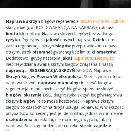
Naprawa
skrzyń
biegów
regeneracja
nissan micra 91 Slubice
skrzyni
biegów.
BCS.
GWARANCJA
NA
NAPRAWĘ
rok bez
limitu
kilometrów
Naprawa
skrzyni
biegów bez żadnego
ryzyka.
Ręczymy
za
jakość
naszych
napraw.
Dzieki
temu
każda
regeneracja
skrzyń
biegów
przeprowadzona
u nas
otrzymujerok
pisemnej
gwarancji bez
limitu
kilometrów.
Dodatkowo,
gdyby
nastapiła
jakaś
kupie auto Debowiec
nieprzewidziana
awaria
skrzyni biegów
związana
z naszą
naprawą
…
REGENERACJA
SKRZYŃ
BIEGÓW
Naprawa
Skrzyń
Biegów
Poznań
Wielkopolska,
Strzeszyńska
oferuje
naprawa
skrzyń,
naprawa
manualnych
skrzyń
biegów,
regeneracja
manualnych
skrzyń
biegów, sprzedaż skrzyń
biegów,
skrzynie
DSG, diagnostyka
skrzyń
biegówNaprawa
skrzyni
biegów
ile to
może
kosztować?
Naprawa
skrzyni
biegów
to
czasochłonna
droga
usługa, ponieważ w większości
przypadków
konieczny
jest jej
demontaż.
Jednak w
momencie
uszkodzenia
przekładni,
nie ma
innego
wyjścia,
jak jej
naprawa.
Bez tego
podzespołu
daleko
się
nie
zajedzie.
…