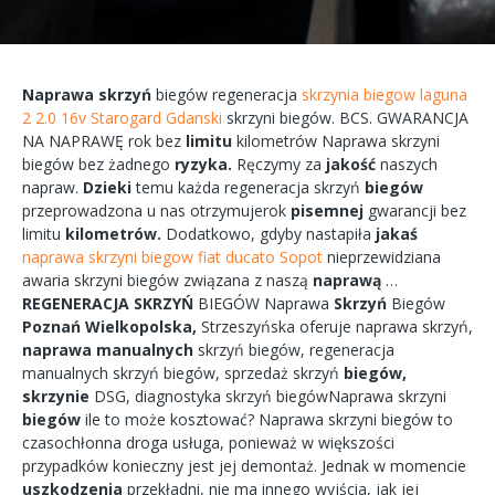
Naprawa
skrzyń
biegów
regeneracja
skrzynia biegow laguna
2 2.0 16v Starogard Gdanski
skrzyni
biegów.
BCS.
GWARANCJA
NA
NAPRAWĘ
rok bez
limitu
kilometrów
Naprawa
skrzyni
biegów bez żadnego
ryzyka.
Ręczymy
za
jakość
naszych
napraw.
Dzieki
temu każda
regeneracja
skrzyń
biegów
przeprowadzona
u nas
otrzymujerok
pisemnej
gwarancji bez
limitu
kilometrów.
Dodatkowo,
gdyby
nastapiła
jakaś
naprawa skrzyni biegow fiat ducato Sopot
nieprzewidziana
awaria
skrzyni biegów
związana
z naszą
naprawą
…
REGENERACJA
SKRZYŃ
BIEGÓW
Naprawa
Skrzyń
Biegów
Poznań
Wielkopolska,
Strzeszyńska
oferuje
naprawa
skrzyń,
naprawa
manualnych
skrzyń
biegów,
regeneracja
manualnych
skrzyń
biegów, sprzedaż skrzyń
biegów,
skrzynie
DSG, diagnostyka
skrzyń
biegówNaprawa
skrzyni
biegów
ile to
może
kosztować?
Naprawa
skrzyni
biegów
to
czasochłonna
droga
usługa, ponieważ w większości
przypadków
konieczny
jest jej
demontaż.
Jednak w
momencie
uszkodzenia
przekładni,
nie ma
innego
wyjścia,
jak jej