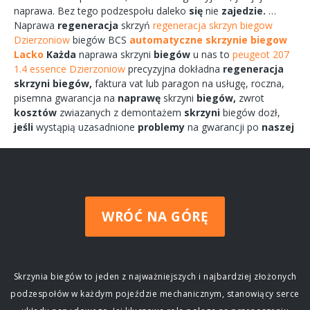
naprawa.
Bez tego
podzespołu
daleko
się
nie
zajedzie.
…
Naprawa
regeneracja
skrzyń
regeneracja skrzyn biegow
Dzierzoniow
biegów
BCS
automatyczne skrzynie biegow
Lacko
Każda
naprawa
skrzyni
biegów
u nas to
peugeot 207
1.4 essence Dzierzoniow
precyzyjna dokładna
regeneracja
skrzyni
biegów,
faktura vat lub paragon na
usługę,
roczna,
pisemna
gwarancja na
naprawę
skrzyni
biegów,
zwrot
kosztów
zwiazanych
z demontażem
skrzyni
biegów
dozł,
jeśli
wystąpią uzasadnione
problemy
na gwarancji po
naszej
WRÓĆ NA GÓRĘ
Skrzynia biegów to jeden z najważniejszych i najbardziej złożonych
podzespołów w każdym pojeździe mechanicznym, stanowiący serce