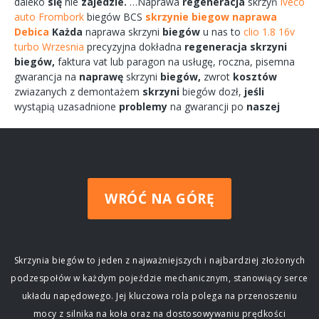
daleko
się
nie
zajedzie.
…Naprawa
regeneracja
skrzyń
iveco
auto Frombork
biegów
BCS
skrzynie biegow naprawa
Debica
Każda
naprawa
skrzyni
biegów
u nas to
clio 1.8 16v
turbo Wrzesnia
precyzyjna dokładna
regeneracja
skrzyni
biegów,
faktura vat lub paragon na
usługę,
roczna,
pisemna
gwarancja na
naprawę
skrzyni
biegów,
zwrot
kosztów
zwiazanych
z demontażem
skrzyni
biegów
dozł,
jeśli
wystąpią uzasadnione
problemy
na gwarancji po
naszej
WRÓĆ NA GÓRĘ
Skrzynia biegów to jeden z najważniejszych i najbardziej złożonych
podzespołów w każdym pojeździe mechanicznym, stanowiący serce
układu napędowego. Jej kluczowa rola polega na przenoszeniu
mocy z silnika na koła oraz na dostosowywaniu prędkości