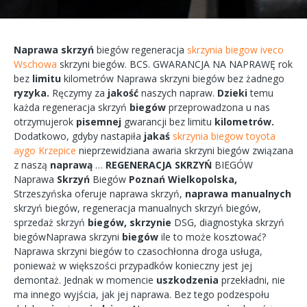
Naprawa
skrzyń
biegów
regeneracja
skrzynia biegow iveco
Wschowa
skrzyni
biegów.
BCS.
GWARANCJA
NA
NAPRAWĘ
rok
bez
limitu
kilometrów
Naprawa
skrzyni
biegów bez żadnego
ryzyka.
Ręczymy
za
jakość
naszych
napraw.
Dzieki
temu
każda
regeneracja
skrzyń
biegów
przeprowadzona
u nas
otrzymujerok
pisemnej
gwarancji bez
limitu
kilometrów.
Dodatkowo,
gdyby
nastapiła
jakaś
skrzynia biegow toyota
aygo Krzepice
nieprzewidziana
awaria
skrzyni biegów
związana
z naszą
naprawą
…
REGENERACJA
SKRZYŃ
BIEGÓW
Naprawa
Skrzyń
Biegów
Poznań
Wielkopolska,
Strzeszyńska
oferuje
naprawa
skrzyń,
naprawa
manualnych
skrzyń
biegów,
regeneracja
manualnych
skrzyń
biegów,
sprzedaż skrzyń
biegów,
skrzynie
DSG, diagnostyka
skrzyń
biegówNaprawa
skrzyni
biegów
ile to
może
kosztować?
Naprawa
skrzyni
biegów
to
czasochłonna
droga
usługa,
ponieważ w większości przypadków
konieczny
jest jej
demontaż.
Jednak w
momencie
uszkodzenia
przekładni,
nie
ma
innego
wyjścia,
jak jej
naprawa.
Bez tego
podzespołu