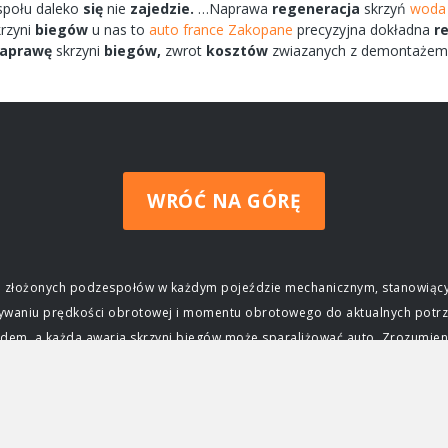
społu
daleko
się
nie
zajedzie.
…Naprawa
regeneracja
skrzyń
woda 
rzyni
biegów
u nas to
auto france Zakopane
precyzyjna dokładna
r
aprawę
skrzyni
biegów,
zwrot
kosztów
zwiazanych
z demontaże
WRÓĆ NA GÓRĘ
ziej złożonych podzespołów w każdym pojeździe mechanicznym, stanowiący
wywaniu prędkości obrotowej i momentu obrotowego do aktualnych potrz
m, a każda awaria skrzyni biegów może sparaliżować auto. Zrozumienie j
czenie skrzyni biegów Głównym zadaniem skrzyni biegów jest zapewnieni
ktrycznego, osiąga swoją maksymalną moc i moment obrotowy tylko w okre
j silnika do prędkości obrotowej kół, umożliwiając jazdę z różnymi prę
ca, przyspieszać, jechać z dużą prędkością na autostradzie, a także po