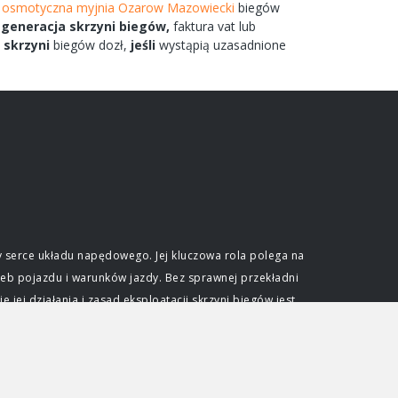
osmotyczna myjnia Ozarow Mazowiecki
biegów
egeneracja
skrzyni
biegów,
faktura vat lub
m
skrzyni
biegów
dozł,
jeśli
wystąpią uzasadnione
 serce układu napędowego. Jej kluczowa rola polega na
eb pojazdu i warunków jazdy. Bez sprawnej przekładni
ej działania i zasad eksploatacji skrzyni biegów jest
e optymalnego wykorzystania mocy generowanej przez
ślonym zakresie obrotów. Skrzynia biegów pozwala na
dkościami przy zachowaniu efektywności pracy jednostki
djeżdżać pod wzniesienia. Niezależnie od typu, każda