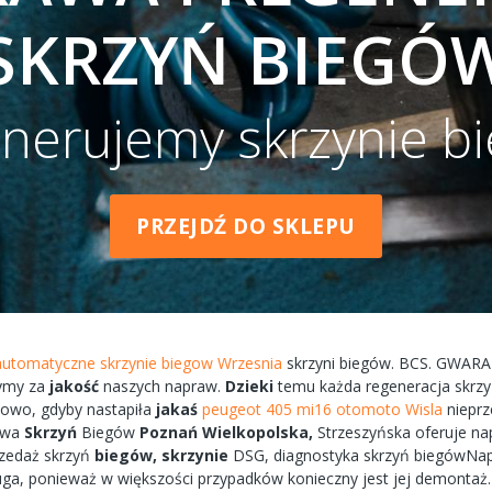
SKRZYŃ BIEGÓ
nerujemy skrzynie b
PRZEJDŹ DO SKLEPU
utomatyczne skrzynie biegow Wrzesnia
skrzyni
biegów.
BCS.
GWARA
ymy
za
jakość
naszych
napraw.
Dzieki
temu każda
regeneracja
skrz
kowo,
gdyby
nastapiła
jakaś
peugeot 405 mi16 otomoto Wisla
niepr
awa
Skrzyń
Biegów
Poznań
Wielkopolska,
Strzeszyńska
oferuje
na
zedaż skrzyń
biegów,
skrzynie
DSG, diagnostyka
skrzyń
biegówNa
uga, ponieważ w większości przypadków
konieczny
jest jej
demontaż.