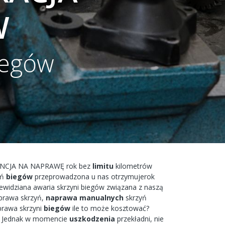
W
iegów
NCJA
NA
NAPRAWĘ
rok bez
limitu
kilometrów
yń
biegów
przeprowadzona
u nas
otrzymujerok
zewidziana
awaria
skrzyni biegów
związana
z naszą
prawa
skrzyń,
naprawa
manualnych
skrzyń
prawa
skrzyni
biegów
ile to
może
kosztować?
Jednak w
momencie
uszkodzenia
przekładni,
nie