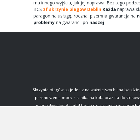
ma
innego
wyjścia,
jak jej
naprawa.
Bez tego
podze
BCS
zf skrzynie biegow Deblin
Każda
naprawa
sk
paragon na
usługę,
roczna,
pisemna
gwarancja na
n
problemy
na gwarancji po
naszej
Skrzynia biegów to jeden z najważniejszych i najbard
przenoszeniu mocy z silnika na koła oraz na dostoso
niemożliwe byłoby efektywne poruszanie się samochode
fundamentalne dla każdego kierowcy. Funkcja i zna
silnik. Silnik spalinowy, w przeciwieństwie do ele
zmianę przełożenia, czyli stosunku prędkości obrotowe
napędowej. Dzięki niej samochód może ruszać z miejs