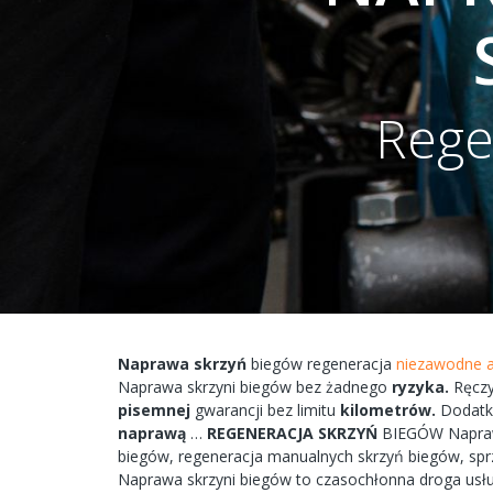
Rege
Naprawa
skrzyń
biegów
regeneracja
niezawodne a
Naprawa
skrzyni
biegów bez żadnego
ryzyka.
Ręcz
pisemnej
gwarancji bez
limitu
kilometrów.
Dodat
naprawą
…
REGENERACJA
SKRZYŃ
BIEGÓW
Napr
biegów,
regeneracja
manualnych
skrzyń
biegów, spr
Naprawa
skrzyni
biegów
to
czasochłonna
droga
usł