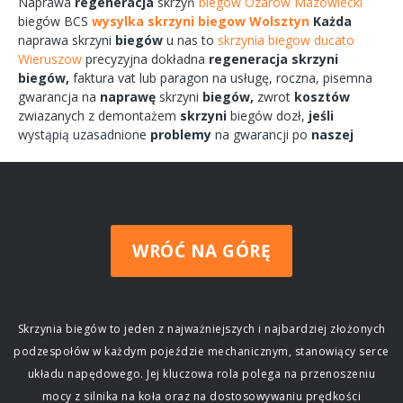
Naprawa
regeneracja
skrzyń
biegow Ozarow Mazowiecki
biegów
BCS
wysylka skrzyni biegow Wolsztyn
Każda
naprawa
skrzyni
biegów
u nas to
skrzynia biegow ducato
Wieruszow
precyzyjna dokładna
regeneracja
skrzyni
biegów,
faktura vat lub paragon na
usługę,
roczna,
pisemna
gwarancja na
naprawę
skrzyni
biegów,
zwrot
kosztów
zwiazanych
z demontażem
skrzyni
biegów
dozł,
jeśli
wystąpią uzasadnione
problemy
na gwarancji po
naszej
WRÓĆ NA GÓRĘ
Skrzynia biegów to jeden z najważniejszych i najbardziej złożonych
podzespołów w każdym pojeździe mechanicznym, stanowiący serce
układu napędowego. Jej kluczowa rola polega na przenoszeniu
mocy z silnika na koła oraz na dostosowywaniu prędkości