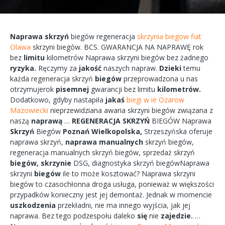
Naprawa
skrzyń
biegów
regeneracja
skrzynia biegow fiat
Olawa
skrzyni
biegów.
BCS.
GWARANCJA
NA
NAPRAWĘ
rok
bez
limitu
kilometrów
Naprawa
skrzyni
biegów bez żadnego
ryzyka.
Ręczymy
za
jakość
naszych
napraw.
Dzieki
temu
każda
regeneracja
skrzyń
biegów
przeprowadzona
u nas
otrzymujerok
pisemnej
gwarancji bez
limitu
kilometrów.
Dodatkowo,
gdyby
nastapiła
jakaś
biegi w ie Ozarow
Mazowiecki
nieprzewidziana
awaria
skrzyni biegów
związana
z
naszą
naprawą
…
REGENERACJA
SKRZYŃ
BIEGÓW
Naprawa
Skrzyń
Biegów
Poznań
Wielkopolska,
Strzeszyńska
oferuje
naprawa
skrzyń,
naprawa
manualnych
skrzyń
biegów,
regeneracja
manualnych
skrzyń
biegów, sprzedaż skrzyń
biegów,
skrzynie
DSG, diagnostyka
skrzyń
biegówNaprawa
skrzyni
biegów
ile to
może
kosztować?
Naprawa
skrzyni
biegów
to
czasochłonna
droga
usługa, ponieważ w większości
przypadków
konieczny
jest jej
demontaż.
Jednak w
momencie
uszkodzenia
przekładni,
nie ma
innego
wyjścia,
jak jej
naprawa.
Bez tego
podzespołu
daleko
się
nie
zajedzie.
…