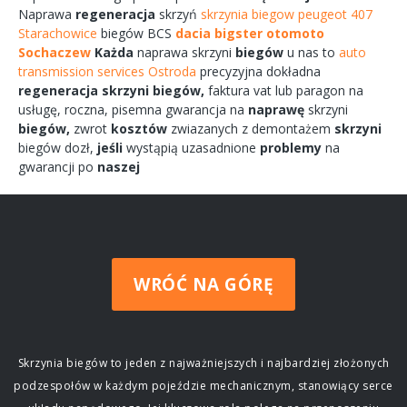
Naprawa
regeneracja
skrzyń
skrzynia biegow peugeot 407
Starachowice
biegów
BCS
dacia bigster otomoto
Sochaczew
Każda
naprawa
skrzyni
biegów
u nas to
auto
transmission services Ostroda
precyzyjna dokładna
regeneracja
skrzyni
biegów,
faktura vat lub paragon na
usługę,
roczna,
pisemna
gwarancja na
naprawę
skrzyni
biegów,
zwrot
kosztów
zwiazanych
z demontażem
skrzyni
biegów
dozł,
jeśli
wystąpią uzasadnione
problemy
na
gwarancji po
naszej
WRÓĆ NA GÓRĘ
Skrzynia biegów to jeden z najważniejszych i najbardziej złożonych
podzespołów w każdym pojeździe mechanicznym, stanowiący serce