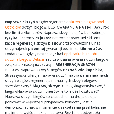
Naprawa
skrzyń
biegów
regeneracja
skrzynie biegow opel
Ostroleka
skrzyni
biegów.
BCS.
GWARANCJA
NA
NAPRAWĘ
rok
bez
limitu
kilometrów
Naprawa
skrzyni
biegów bez żadnego
ryzyka.
Ręczymy
za
jakość
naszych
napraw.
Dzieki
temu
każda
regeneracja
skrzyń
biegów
przeprowadzona
u nas
otrzymujerok
pisemnej
gwarancji bez
limitu
kilometrów.
Dodatkowo,
gdyby
nastapiła
jakaś
opel zafira b 1.9 cdti
skrzynia biegow Debica
nieprzewidziana
awaria
skrzyni biegów
związana
z naszą
naprawą
…
REGENERACJA
SKRZYŃ
BIEGÓW
Naprawa
Skrzyń
Biegów
Poznań
Wielkopolska,
Strzeszyńska
oferuje
naprawa
skrzyń,
naprawa
manualnych
skrzyń
biegów,
regeneracja
manualnych
skrzyń
biegów,
sprzedaż skrzyń
biegów,
skrzynie
DSG, diagnostyka
skrzyń
biegówNaprawa
skrzyni
biegów
ile to
może
kosztować?
Naprawa
skrzyni
biegów
to
czasochłonna
droga
usługa,
ponieważ w większości przypadków
konieczny
jest jej
demontaż.
Jednak w
momencie
uszkodzenia
przekładni,
nie
ma
innego
wyjścia,
jak jej
naprawa.
Bez tego
podzespołu