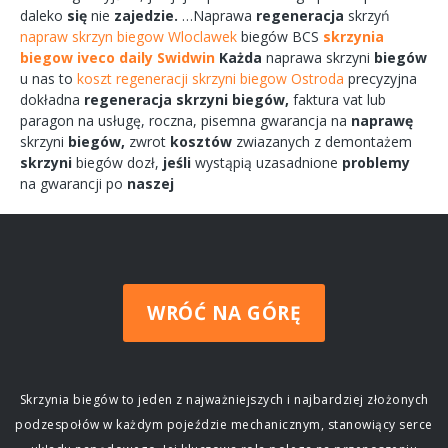
daleko
się
nie
zajedzie.
…Naprawa
regeneracja
skrzyń
napraw skrzyn biegow Wloclawek
biegów
BCS
skrzynia
biegow iveco daily Swidwin
Każda
naprawa
skrzyni
biegów
u nas to
koszt regeneracji skrzyni biegow Ostroda
precyzyjna
dokładna
regeneracja
skrzyni
biegów,
faktura vat lub
paragon na
usługę,
roczna,
pisemna
gwarancja na
naprawę
skrzyni
biegów,
zwrot
kosztów
zwiazanych
z demontażem
skrzyni
biegów
dozł,
jeśli
wystąpią uzasadnione
problemy
na gwarancji po
naszej
WRÓĆ NA GÓRĘ
Skrzynia biegów to jeden z najważniejszych i najbardziej złożonych
podzespołów w każdym pojeździe mechanicznym, stanowiący serce