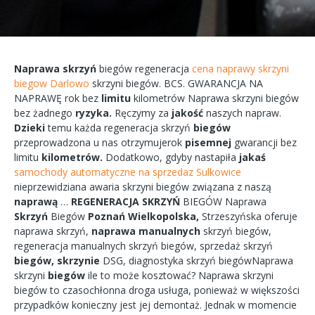
Naprawa
skrzyń
biegów
regeneracja
cena naprawy skrzyni
biegow Darlowo
skrzyni
biegów.
BCS.
GWARANCJA
NA
NAPRAWĘ
rok bez
limitu
kilometrów
Naprawa
skrzyni
biegów
bez żadnego
ryzyka.
Ręczymy
za
jakość
naszych
napraw.
Dzieki
temu każda
regeneracja
skrzyń
biegów
przeprowadzona
u nas
otrzymujerok
pisemnej
gwarancji bez
limitu
kilometrów.
Dodatkowo,
gdyby
nastapiła
jakaś
samochody automatyczne na sprzedaz Sulkowice
nieprzewidziana
awaria
skrzyni biegów
związana
z naszą
naprawą
…
REGENERACJA
SKRZYŃ
BIEGÓW
Naprawa
Skrzyń
Biegów
Poznań
Wielkopolska,
Strzeszyńska
oferuje
naprawa
skrzyń,
naprawa
manualnych
skrzyń
biegów,
regeneracja
manualnych
skrzyń
biegów, sprzedaż skrzyń
biegów,
skrzynie
DSG, diagnostyka
skrzyń
biegówNaprawa
skrzyni
biegów
ile to
może
kosztować?
Naprawa
skrzyni
biegów
to
czasochłonna
droga
usługa, ponieważ w większości
przypadków
konieczny
jest jej
demontaż.
Jednak w
momencie