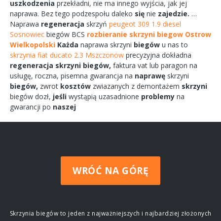
uszkodzenia
przekładni,
nie ma
innego
wyjścia,
jak jej
naprawa.
Bez tego
podzespołu
daleko
się
nie
zajedzie.
…
Naprawa
regeneracja
skrzyń
peugeot 309 1.9 diesel
Sosnowiec
biegów
BCS
rozbieranie skrzyni biegow Ostrow
Wielkopolski
Każda
naprawa
skrzyni
biegów
u nas to
skrzynia fiat ducato 2.3 Mszczonow
precyzyjna dokładna
regeneracja
skrzyni
biegów,
faktura vat lub paragon na
usługę,
roczna,
pisemna
gwarancja na
naprawę
skrzyni
biegów,
zwrot
kosztów
zwiazanych
z demontażem
skrzyni
biegów
dozł,
jeśli
wystąpią uzasadnione
problemy
na
gwarancji po
naszej
WRÓĆ NA GÓRĘ
Skrzynia biegów to jeden z najważniejszych i najbardziej złożonych