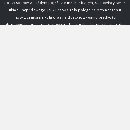
podzespołów w każdym pojeździe mechanicznym, stanowiący serce
układu napędowego. Jej kluczowa rola polega na przenoszeniu
mocy z silnika na koła oraz na dostosowywaniu prędkości
obrotowej i momentu obrotowego do aktualnych potrzeb pojazdu i
warunków jazdy. Bez sprawnej przekładni niemożliwe byłoby
efektywne poruszanie się samochodem, a każda awaria skrzyni
biegów może sparaliżować auto. Zrozumienie jej działania i zasad
eksploatacji skrzyni biegów jest fundamentalne dla każdego
kierowcy. Funkcja i znaczenie skrzyni biegów Głównym zadaniem
skrzyni biegów jest zapewnienie optymalnego wykorzystania mocy
generowanej przez silnik. Silnik spalinowy, w przeciwieństwie do
elektrycznego, osiąga swoją maksymalną moc i moment obrotowy
tylko w określonym zakresie obrotów. Skrzynia biegów pozwala na
zmianę przełożenia, czyli stosunku prędkości obrotowej silnika do
prędkości obrotowej kół, umożliwiając jazdę z różnymi
prędkościami przy zachowaniu efektywności pracy jednostki
napędowej. Dzięki niej samochód może ruszać z miejsca,
przyspieszać, jechać z dużą prędkością na autostradzie, a także