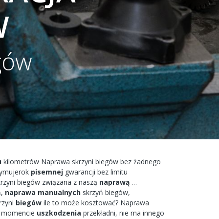
W
gów
u
kilometrów
Naprawa
skrzyni
biegów bez żadnego
zymujerok
pisemnej
gwarancji bez
limitu
rzyni biegów
związana
z naszą
naprawą
…
,
naprawa
manualnych
skrzyń
biegów,
rzyni
biegów
ile to
może
kosztować?
Naprawa
w
momencie
uszkodzenia
przekładni,
nie ma
innego