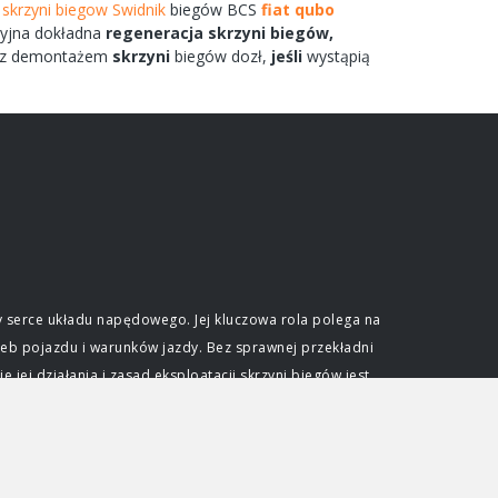
skrzyni biegow Swidnik
biegów
BCS
fiat qubo
yjna dokładna
regeneracja
skrzyni
biegów,
z demontażem
skrzyni
biegów
dozł,
jeśli
wystąpią
 serce układu napędowego. Jej kluczowa rola polega na
eb pojazdu i warunków jazdy. Bez sprawnej przekładni
ej działania i zasad eksploatacji skrzyni biegów jest
e optymalnego wykorzystania mocy generowanej przez
ślonym zakresie obrotów. Skrzynia biegów pozwala na
dkościami przy zachowaniu efektywności pracy jednostki
djeżdżać pod wzniesienia. Niezależnie od typu, każda