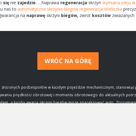
ko
się
nie
zajedzie.
…Naprawa
regeneracja
skrzyń
wymiana oleju w 
u nas to
automatyczne skrzynie biegow regeneracja Wieliczka
precyz
warancja na
naprawę
skrzyni
biegów,
zwrot
kosztów
zwiazanych
WRÓĆ NA GÓRĘ
ziej złożonych podzespołów w każdym pojeździe mechanicznym, stanowiący
wywaniu prędkości obrotowej i momentu obrotowego do aktualnych potrz
m, a każda awaria skrzyni biegów może sparaliżować auto. Zrozumienie j
czenie skrzyni biegów Głównym zadaniem skrzyni biegów jest zapewnieni
ktrycznego, osiąga swoją maksymalną moc i moment obrotowy tylko w okre
j silnika do prędkości obrotowej kół, umożliwiając jazdę z różnymi prę
ca, przyspieszać, jechać z dużą prędkością na autostradzie, a także po