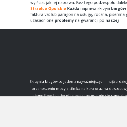
wyjścia,
jak jej
naprawa.
Bez tego
podzespołu
dale
Strzelce Opolskie
Każda
naprawa
skrzyni
biegów
faktura vat lub paragon na
usługę,
roczna,
pisemna
g
uzasadnione
problemy
na gwarancji po
naszej
Skrzynia biegów to jeden z najważniejszych i najbard
przenoszeniu mocy z silnika na koła oraz na dostoso
niemożliwe byłoby efektywne poruszanie się samochode
fundamentalne dla każdego kierowcy. Funkcja i zna
silnik. Silnik spalinowy, w przeciwieństwie do ele
zmianę przełożenia, czyli stosunku prędkości obrotowe
napędowej. Dzięki niej samochód może ruszać z miejs