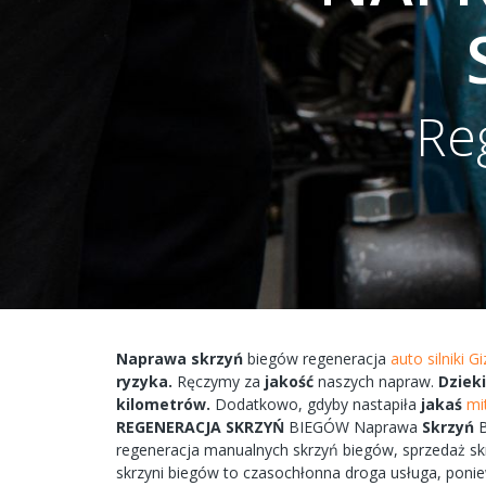
Re
Naprawa
skrzyń
biegów
regeneracja
auto silniki G
ryzyka.
Ręczymy
za
jakość
naszych
napraw.
Dzieki
kilometrów.
Dodatkowo,
gdyby
nastapiła
jakaś
mi
REGENERACJA
SKRZYŃ
BIEGÓW
Naprawa
Skrzyń
regeneracja
manualnych
skrzyń
biegów, sprzedaż s
skrzyni
biegów
to
czasochłonna
droga
usługa, poni