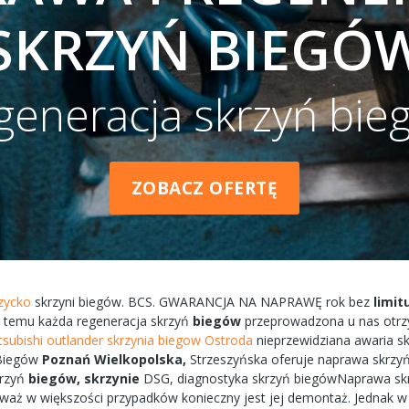
SKRZYŃ BIEGÓ
generacja skrzyń bie
ZOBACZ OFERTĘ
izycko
skrzyni
biegów.
BCS.
GWARANCJA
NA
NAPRAWĘ
rok bez
limit
temu każda
regeneracja
skrzyń
biegów
przeprowadzona
u nas
otr
tsubishi outlander skrzynia biegow Ostroda
nieprzewidziana
awaria
sk
Biegów
Poznań
Wielkopolska,
Strzeszyńska
oferuje
naprawa
skrzyń
krzyń
biegów,
skrzynie
DSG, diagnostyka
skrzyń
biegówNaprawa
sk
eważ w większości przypadków
konieczny
jest jej
demontaż.
Jednak 