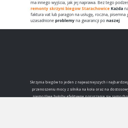
ma
innego
wyjścia,
jak jej
naprawa.
Bez tego
podze
remonty skrzyni biegow Starachowice
Każda
n
faktura vat lub paragon na
usługę,
roczna,
pisemna
g
uzasadnione
problemy
na gwarancji po
naszej
Skrzynia biegów to jeden z najważniejszych i najbard
przenoszeniu mocy z silnika na koła oraz na dostoso
niemożliwe byłoby efektywne poruszanie się samochode
fundamentalne dla każdego kierowcy. Funkcja i zna
silnik. Silnik spalinowy, w przeciwieństwie do ele
zmianę przełożenia, czyli stosunku prędkości obrotowe
napędowej. Dzięki niej samochód może ruszać z miejs