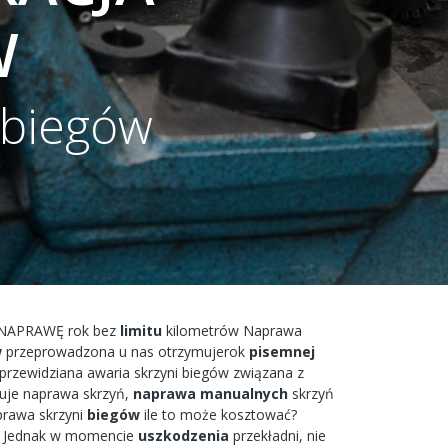
W
 biegów
NAPRAWĘ
rok bez
limitu
kilometrów
Naprawa
w
przeprowadzona
u nas
otrzymujerok
pisemnej
eprzewidziana
awaria
skrzyni biegów
związana
z
uje
naprawa
skrzyń,
naprawa
manualnych
skrzyń
prawa
skrzyni
biegów
ile to
może
kosztować?
Jednak w
momencie
uszkodzenia
przekładni,
nie