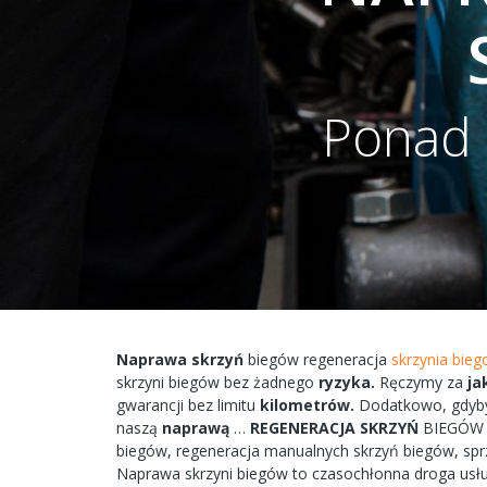
Ponad 
Naprawa
skrzyń
biegów
regeneracja
skrzynia bieg
skrzyni
biegów bez żadnego
ryzyka.
Ręczymy
za
ja
gwarancji bez
limitu
kilometrów.
Dodatkowo,
gdyb
naszą
naprawą
…
REGENERACJA
SKRZYŃ
BIEGÓ
biegów,
regeneracja
manualnych
skrzyń
biegów, spr
Naprawa
skrzyni
biegów
to
czasochłonna
droga
usł