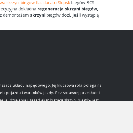
wa skrzyni biegow fiat ducato Slupsk
biegów
BCS
ecyzyjna dokładna
regeneracja
skrzyni
biegów,
z demontażem
skrzyni
biegów
dozł,
jeśli
wystąpią
 serce układu napędowego. Jej kluczowa rola polega na
eb pojazdu i warunków jazdy. Bez sprawnej przekładni
ej działania i zasad eksploatacji skrzyni biegów jest
e optymalnego wykorzystania mocy generowanej przez
ślonym zakresie obrotów. Skrzynia biegów pozwala na
dkościami przy zachowaniu efektywności pracy jednostki
djeżdżać pod wzniesienia. Niezależnie od typu, każda