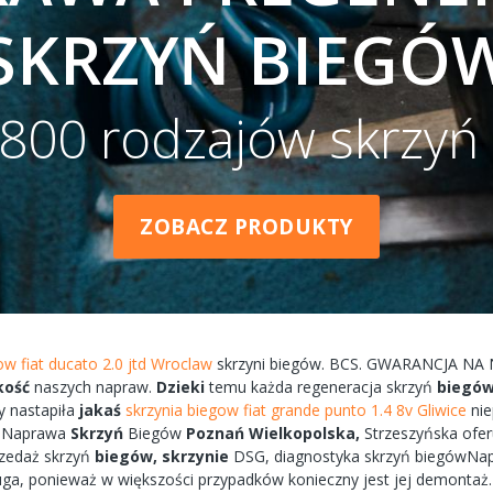
SKRZYŃ BIEGÓ
800 rodzajów skrzyń
ZOBACZ PRODUKTY
ow fiat ducato 2.0 jtd Wroclaw
skrzyni
biegów.
BCS.
GWARANCJA
NA
kość
naszych
napraw.
Dzieki
temu każda
regeneracja
skrzyń
biegó
y
nastapiła
jakaś
skrzynia biegow fiat grande punto 1.4 8v Gliwice
ni
W
Naprawa
Skrzyń
Biegów
Poznań
Wielkopolska,
Strzeszyńska
ofer
zedaż skrzyń
biegów,
skrzynie
DSG, diagnostyka
skrzyń
biegówNa
uga, ponieważ w większości przypadków
konieczny
jest jej
demontaż.