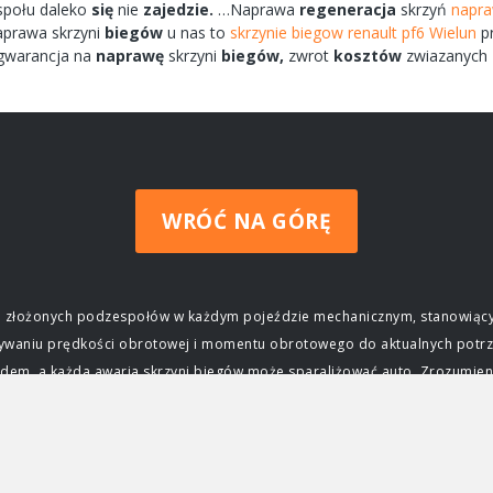
społu
daleko
się
nie
zajedzie.
…Naprawa
regeneracja
skrzyń
napra
aprawa
skrzyni
biegów
u nas to
skrzynie biegow renault pf6 Wielun
pr
warancja na
naprawę
skrzyni
biegów,
zwrot
kosztów
zwiazanych
WRÓĆ NA GÓRĘ
ziej złożonych podzespołów w każdym pojeździe mechanicznym, stanowiący
wywaniu prędkości obrotowej i momentu obrotowego do aktualnych potrz
m, a każda awaria skrzyni biegów może sparaliżować auto. Zrozumienie j
czenie skrzyni biegów Głównym zadaniem skrzyni biegów jest zapewnieni
ktrycznego, osiąga swoją maksymalną moc i moment obrotowy tylko w okre
j silnika do prędkości obrotowej kół, umożliwiając jazdę z różnymi prę
ca, przyspieszać, jechać z dużą prędkością na autostradzie, a także po