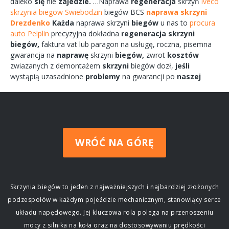
daleko
się
nie
zajedzie.
…Naprawa
regeneracja
skrzyń
iveco
skrzynia biegow Swiebodzin
biegów
BCS
naprawa skrzyni
Drezdenko
Każda
naprawa
skrzyni
biegów
u nas to
procura
auto Pelplin
precyzyjna dokładna
regeneracja
skrzyni
biegów,
faktura vat lub paragon na
usługę,
roczna,
pisemna
gwarancja na
naprawę
skrzyni
biegów,
zwrot
kosztów
zwiazanych
z demontażem
skrzyni
biegów
dozł,
jeśli
wystąpią uzasadnione
problemy
na gwarancji po
naszej
WRÓĆ NA GÓRĘ
Skrzynia biegów to jeden z najważniejszych i najbardziej złożonych
podzespołów w każdym pojeździe mechanicznym, stanowiący serce
układu napędowego. Jej kluczowa rola polega na przenoszeniu
mocy z silnika na koła oraz na dostosowywaniu prędkości