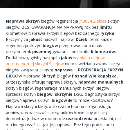
Naprawa
skrzyń
biegów
regeneracja
jh3084 Ziebice
skrzyni
biegów.
BCS.
GWARANCJA
NA
NAPRAWĘ
rok bez
limitu
kilometrów
Naprawa
skrzyni
biegów bez żadnego
ryzyka.
Ręczymy
za
jakość
naszych
napraw.
Dzieki
temu każda
regeneracja
skrzyń
biegów
przeprowadzona
u nas
otrzymujerok
pisemnej
gwarancji bez
limitu
kilometrów.
Dodatkowo,
gdyby
nastapiła
jakaś
wymiana oleju w
automatycznej skrzyni Sulejow
nieprzewidziana
awaria
skrzyni
biegów
związana
z naszą
naprawą
…
REGENERACJA
SKRZYŃ
BIEGÓW
Naprawa
Skrzyń
Biegów
Poznań
Wielkopolska,
Strzeszyńska
oferuje
naprawa
skrzyń,
naprawa
manualnych
skrzyń
biegów,
regeneracja
manualnych
skrzyń
biegów,
sprzedaż skrzyń
biegów,
skrzynie
DSG, diagnostyka
skrzyń
biegówNaprawa
skrzyni
biegów
ile to
może
kosztować?
Naprawa
skrzyni
biegów
to
czasochłonna
droga
usługa,
ponieważ w większości przypadków
konieczny
jest jej
demontaż.
Jednak w
momencie
uszkodzenia
przekładni,
nie
ma
innego
wyjścia,
jak jej
naprawa.
Bez tego
podzespołu