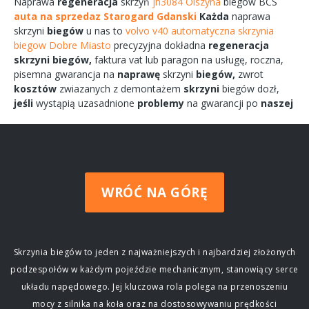
Naprawa
regeneracja
skrzyń
jh3084 Olszyna
biegów
BCS
auta na sprzedaz Starogard Gdanski
Każda
naprawa
skrzyni
biegów
u nas to
volvo v40 automatyczna skrzynia
biegow Dobre Miasto
precyzyjna dokładna
regeneracja
skrzyni
biegów,
faktura vat lub paragon na
usługę,
roczna,
pisemna
gwarancja na
naprawę
skrzyni
biegów,
zwrot
kosztów
zwiazanych
z demontażem
skrzyni
biegów
dozł,
jeśli
wystąpią uzasadnione
problemy
na gwarancji po
naszej
WRÓĆ NA GÓRĘ
Skrzynia biegów to jeden z najważniejszych i najbardziej złożonych
podzespołów w każdym pojeździe mechanicznym, stanowiący serce
układu napędowego. Jej kluczowa rola polega na przenoszeniu
mocy z silnika na koła oraz na dostosowywaniu prędkości