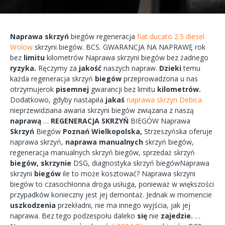
Naprawa
skrzyń
biegów
regeneracja
fiat ducato 2.5 diesel
Wolow
skrzyni
biegów.
BCS.
GWARANCJA
NA
NAPRAWĘ
rok
bez
limitu
kilometrów
Naprawa
skrzyni
biegów bez żadnego
ryzyka.
Ręczymy
za
jakość
naszych
napraw.
Dzieki
temu
każda
regeneracja
skrzyń
biegów
przeprowadzona
u nas
otrzymujerok
pisemnej
gwarancji bez
limitu
kilometrów.
Dodatkowo,
gdyby
nastapiła
jakaś
naprawa skrzyn Debica
nieprzewidziana
awaria
skrzyni biegów
związana
z naszą
naprawą
…
REGENERACJA
SKRZYŃ
BIEGÓW
Naprawa
Skrzyń
Biegów
Poznań
Wielkopolska,
Strzeszyńska
oferuje
naprawa
skrzyń,
naprawa
manualnych
skrzyń
biegów,
regeneracja
manualnych
skrzyń
biegów, sprzedaż skrzyń
biegów,
skrzynie
DSG, diagnostyka
skrzyń
biegówNaprawa
skrzyni
biegów
ile to
może
kosztować?
Naprawa
skrzyni
biegów
to
czasochłonna
droga
usługa, ponieważ w większości
przypadków
konieczny
jest jej
demontaż.
Jednak w
momencie
uszkodzenia
przekładni,
nie ma
innego
wyjścia,
jak jej
naprawa.
Bez tego
podzespołu
daleko
się
nie
zajedzie.
…