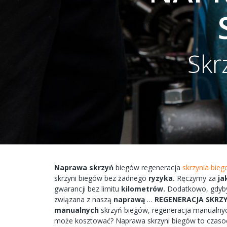
Skr
Naprawa
skrzyń
biegów
regeneracja
skrzynia bie
skrzyni
biegów bez żadnego
ryzyka.
Ręczymy
za
ja
gwarancji bez
limitu
kilometrów.
Dodatkowo,
gdyb
związana
z naszą
naprawą
…
REGENERACJA
SKRZ
manualnych
skrzyń
biegów,
regeneracja
manualny
może
kosztować?
Naprawa
skrzyni
biegów
to
czaso