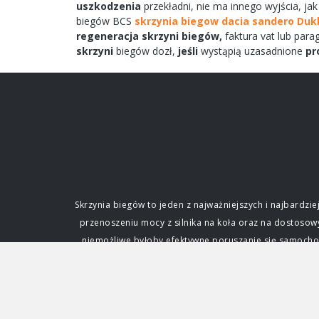
uszkodzenia
przekładni,
nie ma
innego
wyjścia,
jak
biegów
BCS
skrzynia biegow dacia sandero Duk
regeneracja
skrzyni
biegów,
faktura vat lub par
skrzyni
biegów
dozł,
jeśli
wystąpią uzasadnione
pr
Skrzynia biegów to jeden z najważniejszych i najbard
przenoszeniu mocy z silnika na koła oraz na dostoso
niemożliwe byłoby efektywne poruszanie się samochode
fundamentalne dla każdego kierowcy. Funkcja i zna
silnik. Silnik spalinowy, w przeciwieństwie do ele
zmianę przełożenia, czyli stosunku prędkości obrotowe
napędowej. Dzięki niej samochód może ruszać z miejs