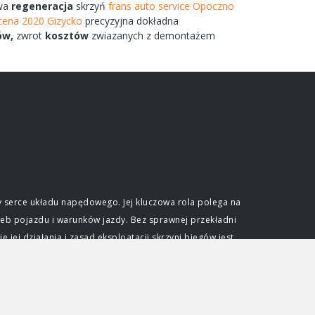
wa
regeneracja
skrzyń
frans auto service Opoczno
cena 2020 Gizycko
precyzyjna dokładna
ów,
zwrot
kosztów
zwiazanych
z demontażem
 serce układu napędowego. Jej kluczowa rola polega na
eb pojazdu i warunków jazdy. Bez sprawnej przekładni
ej działania i zasad eksploatacji skrzyni biegów jest
e optymalnego wykorzystania mocy generowanej przez
ślonym zakresie obrotów. Skrzynia biegów pozwala na
dkościami przy zachowaniu efektywności pracy jednostki
djeżdżać pod wzniesienia. Niezależnie od typu, każda