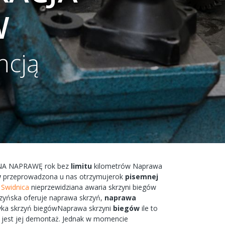
W
ncją
NA
NAPRAWĘ
rok bez
limitu
kilometrów
Naprawa
w
przeprowadzona
u nas
otrzymujerok
pisemnej
 Swidnica
nieprzewidziana
awaria
skrzyni biegów
szyńska
oferuje
naprawa
skrzyń,
naprawa
yka
skrzyń
biegówNaprawa
skrzyni
biegów
ile to
jest jej
demontaż.
Jednak w
momencie