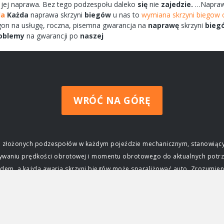
 jej
naprawa.
Bez tego
podzespołu
daleko
się
nie
zajedzie.
…Napra
la
Każda
naprawa
skrzyni
biegów
u nas to
wymiana skrzyni biegow 
agon na
usługę,
roczna,
pisemna
gwarancja na
naprawę
skrzyni
bieg
oblemy
na gwarancji po
naszej
WRÓĆ NA GÓRĘ
ziej złożonych podzespołów w każdym pojeździe mechanicznym, stanowiący
wywaniu prędkości obrotowej i momentu obrotowego do aktualnych potrz
m, a każda awaria skrzyni biegów może sparaliżować auto. Zrozumienie j
czenie skrzyni biegów Głównym zadaniem skrzyni biegów jest zapewnieni
ktrycznego, osiąga swoją maksymalną moc i moment obrotowy tylko w okre
j silnika do prędkości obrotowej kół, umożliwiając jazdę z różnymi prę
ca, przyspieszać, jechać z dużą prędkością na autostradzie, a także po