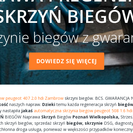
SKRZYŃ BIEGÓ
zynie biegów z gwara
DOWIEDZ SIĘ WIĘCEJ
gow peugeot 407 2.0 hdi Zambrow
skrzyni
biegów.
BCS.
GWARANCJA
kość
naszych
napraw.
Dzieki
temu każda
regeneracja
skrzyń
biegó
y
nastapiła
jakaś
automatyczna skrzynia biegow peugeot 508 1.6 hdi
YŃ
BIEGÓW
Naprawa
Skrzyń
Biegów
Poznań
Wielkopolska,
Strze
ch
skrzyń
biegów, sprzedaż skrzyń
biegów,
skrzynie
DSG, diagnost
chłonna
droga
usługa, ponieważ w większości przypadków
konieczny