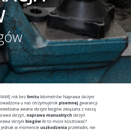
W
egów
RAWĘ
rok bez
limitu
kilometrów
Naprawa
skrzyni
rowadzona
u nas
otrzymujerok
pisemnej
gwarancji
zewidziana
awaria
skrzyni biegów
związana
z naszą
prawa
skrzyń,
naprawa
manualnych
skrzyń
prawa
skrzyni
biegów
ile to
może
kosztować?
Jednak w
momencie
uszkodzenia
przekładni,
nie