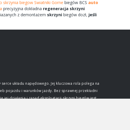
o skrzynia biegow Swiatniki Gorne
biegów
BCS
auto
a
precyzyjna dokładna
regeneracja
skrzyni
iazanych
z demontażem
skrzyni
biegów
dozł,
jeśli
 serce układu napędowego. Jej kluczowa rola polega na
eb pojazdu i warunków jazdy. Bez sprawnej przekładni
ej działania i zasad eksploatacji skrzyni biegów jest
e optymalnego wykorzystania mocy generowanej przez
ślonym zakresie obrotów. Skrzynia biegów pozwala na
dkościami przy zachowaniu efektywności pracy jednostki
djeżdżać pod wzniesienia. Niezależnie od typu, każda