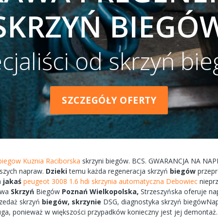
SKRZYŃ BIEGÓ
cjaliści od skrzyń bi
SZCZEGÓŁY OFERTY
 biegow Kuznia Raciborska
skrzyni
biegów.
BCS.
GWARANCJA
NA
NAP
szych
napraw.
Dzieki
temu każda
regeneracja
skrzyń
biegów
przep
a
jakaś
peugeot 3008 1.6 hdi skrzynia automatyczna Debowiec
niepr
awa
Skrzyń
Biegów
Poznań
Wielkopolska,
Strzeszyńska
oferuje
na
zedaż skrzyń
biegów,
skrzynie
DSG, diagnostyka
skrzyń
biegówNa
uga, ponieważ w większości przypadków
konieczny
jest jej
demontaż.