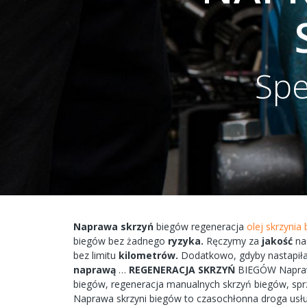
Spe
Naprawa
skrzyń
biegów
regeneracja
olej skrzynia
biegów bez żadnego
ryzyka.
Ręczymy
za
jakość
na
bez
limitu
kilometrów.
Dodatkowo,
gdyby
nastapił
naprawą
…
REGENERACJA
SKRZYŃ
BIEGÓW
Napr
biegów,
regeneracja
manualnych
skrzyń
biegów, spr
Naprawa
skrzyni
biegów
to
czasochłonna
droga
usł