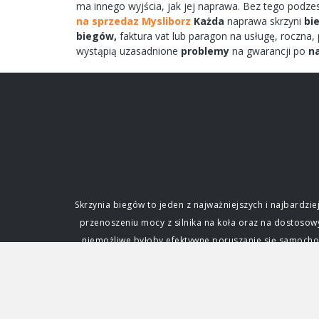
ma
innego
wyjścia,
jak jej
naprawa.
Bez tego
podze
na sprzedaz Mysliborz
Każda
naprawa
skrzyni
bi
biegów,
faktura vat lub paragon na
usługę,
roczna,
wystąpią uzasadnione
problemy
na gwarancji po
n
Skrzynia biegów to jeden z najważniejszych i najbard
przenoszeniu mocy z silnika na koła oraz na dostoso
niemożliwe byłoby efektywne poruszanie się samochode
fundamentalne dla każdego kierowcy. Funkcja i zna
silnik. Silnik spalinowy, w przeciwieństwie do ele
zmianę przełożenia, czyli stosunku prędkości obrotowe
napędowej. Dzięki niej samochód może ruszać z miejs