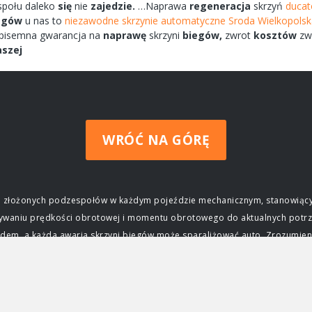
społu
daleko
się
nie
zajedzie.
…Naprawa
regeneracja
skrzyń
ducat
egów
u nas to
niezawodne skrzynie automatyczne Sroda Wielkopolsk
pisemna
gwarancja na
naprawę
skrzyni
biegów,
zwrot
kosztów
zw
aszej
WRÓĆ NA GÓRĘ
ziej złożonych podzespołów w każdym pojeździe mechanicznym, stanowiący
wywaniu prędkości obrotowej i momentu obrotowego do aktualnych potrz
m, a każda awaria skrzyni biegów może sparaliżować auto. Zrozumienie j
czenie skrzyni biegów Głównym zadaniem skrzyni biegów jest zapewnieni
ktrycznego, osiąga swoją maksymalną moc i moment obrotowy tylko w okre
j silnika do prędkości obrotowej kół, umożliwiając jazdę z różnymi prę
ca, przyspieszać, jechać z dużą prędkością na autostradzie, a także po