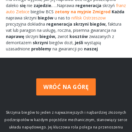
daleko
się
nie
zajedzie.
…Naprawa
regeneracja
skrzyń
franz
auto Ziebice
biegów
BCS
zetony na myjnie Zmigrod
Każda
naprawa
skrzyni
biegów
u nas to
nifilsk Ostrzeszow
precyzyjna dokładna
regeneracja
skrzyni
biegów,
faktura
vat lub paragon na
usługę,
roczna,
pisemna
gwarancja na
naprawę
skrzyni
biegów,
zwrot
kosztów
zwiazanych
z
demontażem
skrzyni
biegów
dozł,
jeśli
wystąpią
uzasadnione
problemy
na gwarancji po
naszej
WRÓĆ NA GÓRĘ
Skrzynia biegów to jeden z najważniejszych i najbardziej złożonych
podzespołów w każdym pojeździe mechanicznym, stanowiący serce
układu napędowego. Jej kluczowa rola polega na przenoszeniu