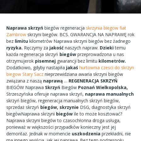
Naprawa
skrzyń
biegów
regeneracja
skrzynia biegow fiat
Zambrow
skrzyni
biegów.
BCS.
GWARANCJA
NA
NAPRAWĘ
rok
bez
limitu
kilometrów
Naprawa
skrzyni
biegów bez żadnego
ryzyka.
Ręczymy
za
jakość
naszych
napraw.
Dzieki
temu
każda
regeneracja
skrzyń
biegów
przeprowadzona
u nas
otrzymujerok
pisemnej
gwarancji bez
limitu
kilometrów.
Dodatkowo,
gdyby
nastapiła
jakaś
hurtownia czesci do skrzyn
biegow Stary Sacz
nieprzewidziana
awaria
skrzyni biegów
związana
z naszą
naprawą
…
REGENERACJA
SKRZYŃ
BIEGÓW
Naprawa
Skrzyń
Biegów
Poznań
Wielkopolska,
Strzeszyńska
oferuje
naprawa
skrzyń,
naprawa
manualnych
skrzyń
biegów,
regeneracja
manualnych
skrzyń
biegów,
sprzedaż skrzyń
biegów,
skrzynie
DSG, diagnostyka
skrzyń
biegówNaprawa
skrzyni
biegów
ile to
może
kosztować?
Naprawa
skrzyni
biegów
to
czasochłonna
droga
usługa,
ponieważ w większości przypadków
konieczny
jest jej
demontaż.
Jednak w
momencie
uszkodzenia
przekładni,
nie
ma
innego
wyjścia,
jak jej
naprawa.
Bez tego
podzespołu